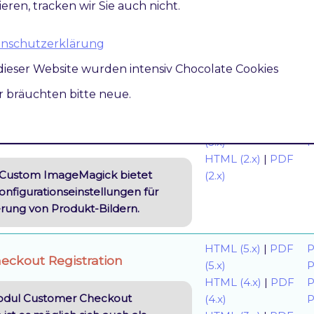
ieren, tracken wir Sie auch nicht.
uration-Editor
PDF (2.0)
rachwechsel wird der Besucher
atenschutzerklärung
nem Popup darauf hingewiesen
dieser Website wurden intensiv Chocolate Cookies
e
kompatibel
ir bräuchten bitte neue.
HTML (3.x)
|
PDF
P
geMagick
(3.x)
P
HTML (2.x)
|
PDF
Custom ImageMagick bietet
(2.x)
nfigurationseinstellungen für
rung von Produkt-Bildern.
HTML (5.x)
|
PDF
P
eckout Registration
(5.x)
P
HTML (4.x)
|
PDF
P
odul Customer Checkout
(4.x)
P