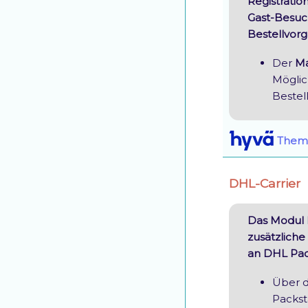
Registration
Gast-Besuc
Bestellvorg
Der
M
Möglic
Bestel
Them
DHL-Carrier
Das Modul D
zusätzlich
an DHL Pac
Über 
Packst