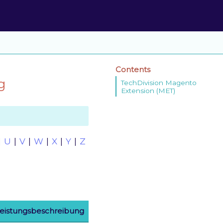
Contents
g
TechDivision Magento
Extension (MET)
|
U
|
V
|
W
|
X
|
Y
|
Z
eistungsbeschreibung