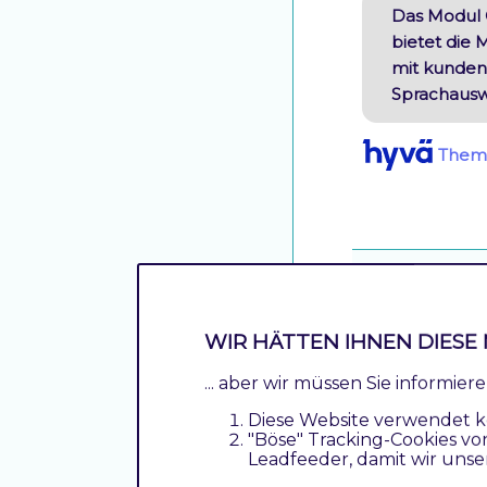
Das Modul 
bietet die 
mit kunden
Sprachauswa
Them
Country Pop
WIR HÄTTEN IHNEN DIESE 
Das Modul 
Popup Fens
... aber wir müssen Sie informie
bestimmten
Diese Website verwendet k
"Böse" Tracking-Cookies vo
Der Po
Leadfeeder, damit wir unse
konfig