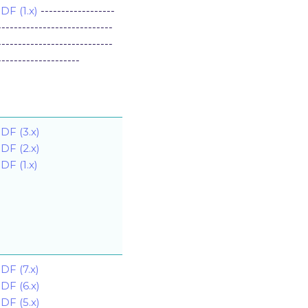
DF (1.x)
------------------
----------------------------
----------------------------
--------------------
DF (3.x)
DF (2.x)
DF (1.x)
DF (7.x)
DF (6.x)
DF (5.x)