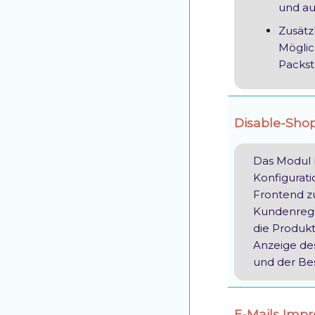
und a
Zusätz
Möglic
Packst
Disable-Sho
Das Modul b
Konfigurat
Frontend zu
Kundenregi
die Produkt
Anzeige de
und der Bes
E-Mails Imp