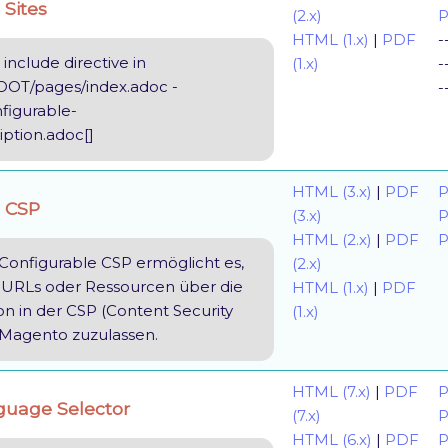
 Sites
(2.x)
P
HTML (1.x)
|
PDF
-
include directive in
(1.x)
-
OT/pages/index.adoc -
-
nfigurable-
ription.adoc[]
HTML (3.x)
|
PDF
P
e CSP
(3.x)
P
HTML (2.x)
|
PDF
P
Configurable CSP ermöglicht es,
(2.x)
URLs oder Ressourcen über die
HTML (1.x)
|
PDF
on in der CSP (Content Security
(1.x)
 Magento zuzulassen.
HTML (7.x)
|
PDF
P
guage Selector
(7.x)
P
HTML (6.x)
|
PDF
P