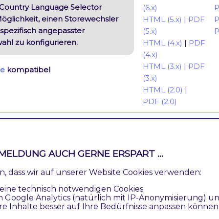
Country Language Selector
(6.x)
P
Möglichkeit, einen Storewechsler
HTML (5.x)
|
PDF
P
spezifisch angepasster
(5.x)
P
hl zu konfigurieren.
HTML (4.x)
|
PDF
(4.x)
HTML (3.x)
|
PDF
e
kompatibel
(3.x)
HTML (2.0)
|
PDF (2.0)
HTML (5.x)
|
PDF
P
up
(5.x)
P
HTML (4.x)
|
PDF
P
MELDUNG AUCH GERNE ERSPART ...
Country PopUp ermöglicht, ein
(4.x)
P
ter für Benutzer mit
HTML (3.x)
|
PDF
P
ren, dass wir auf unserer Website Cookies verwenden:
 Browsersprachen anzuzeigen.
(3.x)
eine technisch notwendigen Cookies.
HTML (2.1)
|
PDF
n Google Analytics (natürlich mit IP-Anonymisierung) u
pup Inhalt ist vollständig
(2.1)
re Inhalte besser auf Ihre Bedürfnisse anpassen können
urierbar mit dem Shop-
HTML (2.0)
|