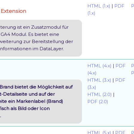
HTML (1.x)
|
PDF
P
Extension
(1.x)
terung ist ein Zusatzmodul für
GA4 Modul. Es bietet eine
weiterung zur Bereitstellung der
Informationen im DataLayer.
HTML (4.x)
|
PDF
P
(4.x)
P
HTML (3.x)
|
PDF
rand bietet die Möglichkeit auf
(3.x)
-Detailseite und auf der
HTML (2.0)
|
ite ein Markenlabel (Brand)
PDF (2.0)
isch als Bild oder Icon
.
HTML (5.x)
|
PDF
P