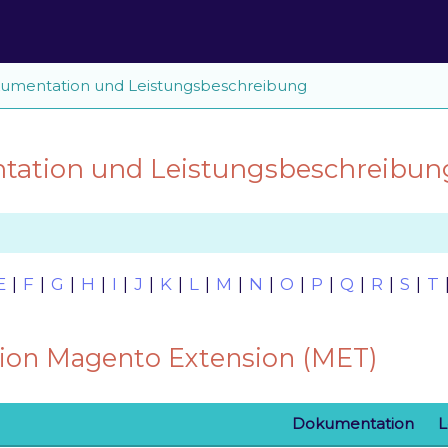
umentation und Leistungsbeschreibung
ation und Leistungsbeschreibun
E
|
F
|
G
|
H
|
I
|
J
|
K
|
L
|
M
|
N
|
O
|
P
|
Q
|
R
|
S
|
T
sion Magento Extension (MET)
Dokumentation
L