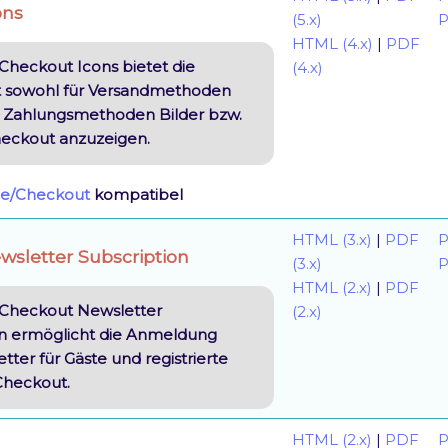
ons
(5.x)
P
HTML (4.x)
|
PDF
Checkout Icons bietet die
(4.x)
t sowohl für Versandmethoden
ür Zahlungsmethoden Bilder bzw.
heckout anzuzeigen.
e/Checkout
kompatibel
HTML (3.x)
|
PDF
P
sletter Subscription
(3.x)
P
HTML (2.x)
|
PDF
Checkout Newsletter
(2.x)
on ermöglicht die Anmeldung
ter für Gäste und registrierte
Checkout.
HTML (2.x)
|
PDF
P