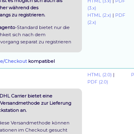
 ist es möglich sich auch als
HTML (3.x)
|
PDF
her während des
(3.x)
angs zu registrieren.
HTML (2.x)
|
PDF
(2.x)
agento
-Standard bietet nur die
hkeit sich nach dem
lvorgang separat zu registrieren
e/Checkout
kompatibel
HTML (2.0)
|
P
PDF (2.0)
HL Carrier bietet eine
e Versandmethode zur Lieferung
kstation an.
diese Versandmethode können
ationen im Checkout gesucht