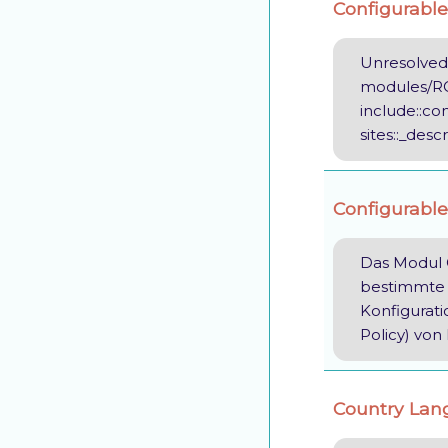
Configurable
Unresolved 
modules/RO
include::co
sites::_desc
Configurabl
Das Modul 
bestimmte 
Konfigurati
Policy) von
Country Lan