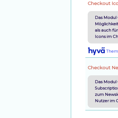
Checkout Ic
Das Modul 
Möglichkei
als auch f
Icons im C
Them
Checkout New
Das Modul 
Subscripti
zum Newslet
Nutzer im 