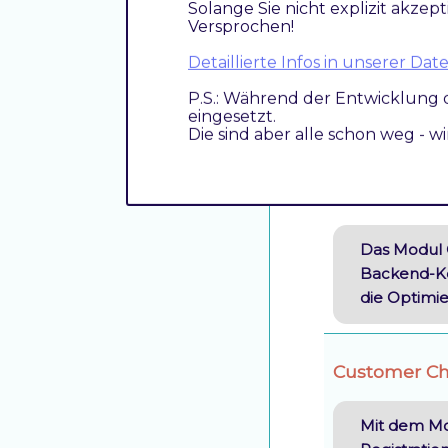
Solange Sie nicht explizit akzept
Konfig
Versprochen!
Bei Sp
Detaillierte Infos in unserer D
mit ei
P.S.: Während der Entwicklung 
eingesetzt.
Them
Die sind aber alle schon weg - w
Custom Ima
Das Modul 
Backend-Ko
die Optimie
Customer Ch
Mit dem M