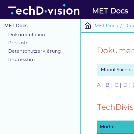
MET Docs
MET Docs
Dok
MET Docs
Dokumentation
Preisliste
Dokument
Datenschutzerklärung
Impressum
A
|
B
|
C
|
D
|
TechDivi
Modul