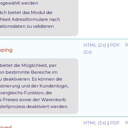
usgewählt werden
lich bietet das Modul die
hkeit Adressformulare nach
ationsdaten zu validieren
HTML (2.x)
|
PDF
P
pping
(2.x)
ietet die Möglichkeit, per
ion bestimmte Bereiche im
 deaktivieren. Es können die
strierung und der Kundenlogin,
vergleichs-Funktion, die
s Preises sowie der Warenkorb
tellprozess deaktiviert werden.
HTML (3.x)
|
PDF
P
roved