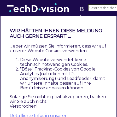
B
r
v5.x
a
n
WIR HÄTTEN IHNEN DIESE MELDUNG
d
AUCH GERNE ERSPART ...
Dokumentation - Brand (v5.x)
... aber wir müssen Sie informieren, dass wir auf
Contents
unserer Website Cookies verwenden:
Beschreibung
Diese Website verwendet keine
Funktionsmerkmale
technisch notwendigen Cookies.
Contributors
"Böse" Tracking-Cookies von Google
Analytics (natürlich mit IP-
Anonymisierung) und Leadfeeder, damit
Beschreibung
wir unsere Inhalte besser auf Ihre
Bedürfnisse anpassen können.
Das Modul Brand bietet die Möglichkeit auf der
Solange Sie nicht explizit akzeptieren, tracken
wir Sie auch nicht.
Produkt-Detailseite und auf der Kategorieseite
Versprochen!
ein Markenlabel (Brand) store-spezifisch als
Detaillierte Infos in unserer
Bild oder Icon anzuzeigen.