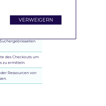
Ihre Website und Ihre
 zu aktualisieren.
VERWEIGERN
hte, um die gesamte
 mitzuverfolgen.
men, um Werbung für
 Suchergebnisseiten
ritte des Checkouts um
 zu ermitteln.
oder Ressourcen von
sen.