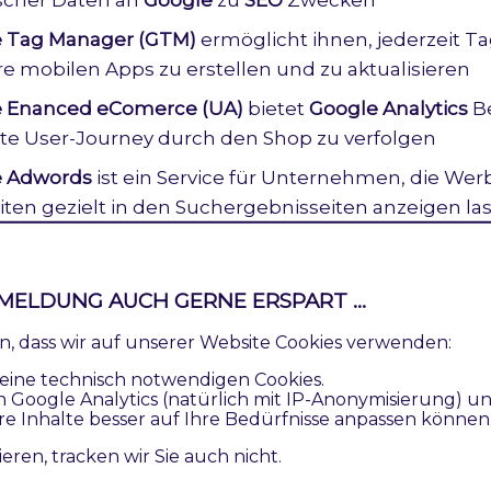
 Tag Manager (GTM)
ermöglicht ihnen, jederzeit Ta
re mobilen Apps zu erstellen und zu aktualisieren
 Enanced eComerce (UA)
bietet
Google Analytics
Be
e User-Journey durch den Shop zu verfolgen
e Adwords
ist ein Service für Unternehmen, die Wer
ten gezielt in den Suchergebnisseiten anzeigen la
smerkmale
MELDUNG AUCH GERNE ERSPART ...
ren, dass wir auf unserer Website Cookies verwenden:
Beschreibung
eine technisch notwendigen Cookies.
n Google Analytics (natürlich mit IP-Anonymisierung) u
yer
Ermöglicht die Weitergabe v
re Inhalte besser auf Ihre Bedürfnisse anpassen können
Produktspezifischer Daten a
ieren, tracken wir Sie auch nicht.
Zwecken.