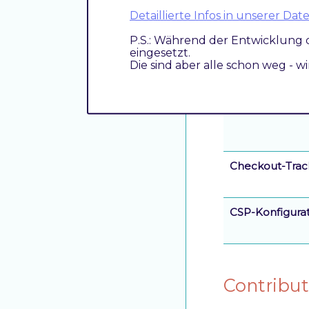
Google Tag Ma
Detaillierte Infos in unserer D
P.S.: Während der Entwicklung 
eingesetzt.
Google Enhan
Die sind aber alle schon weg - w
Google Adwor
Checkout-Trac
CSP-Konfigura
Contribut