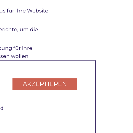
gs für Ihre Website
richte, um die
bung für Ihre
ssen wollen
AKZEPTIEREN
nd
on Shop- und
.
n Google zu SEO