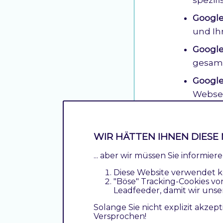
Google
und Ih
Google
gesamt
Googl
Websei
Funktion
WIR HÄTTEN IHNEN DIESE 
... aber wir müssen Sie informie
Funktion
Diese Website verwendet k
"Böse" Tracking-Cookies vo
Google DataLa
Leadfeeder, damit wir unse
Solange Sie nicht explizit akzept
Versprochen!