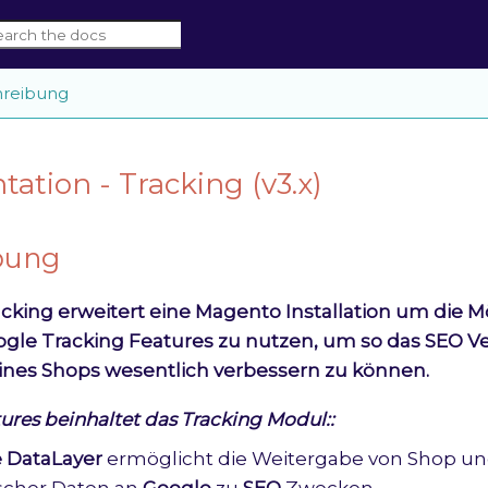
reibung
tion - Tracking (v3.x)
bung
cking erweitert eine Magento Installation um die Mö
ogle Tracking Features zu nutzen, um so das SEO V
ines Shops wesentlich verbessern zu können.
res beinhaltet das Tracking Modul::
 DataLayer
ermöglicht die Weitergabe von Shop un
ischer Daten an
Google
zu
SEO
Zwecken