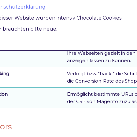
nager (GTM)
Ermöglicht jederzeit Tags für 
atenschutzerklärung
mobilen Apps zu erstellen und
dieser Website wurden intensiv Chocolate Cookies
ced eCommerce (UA)
Bietet Google Analytics Beric
ir bräuchten bitte neue.
User-Journey durch den Shop
ds
Ist ein Service für Unterneh
Ihre Webseiten gezielt in den
anzeigen lassen zu können.
king
Verfolgt bzw. "trackt" die Sch
die Conversion-Rate des Shops
tion
Ermöglicht bestimmte URLs 
der CSP von Magento zuzulas
ors