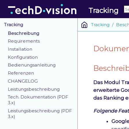
Tracking
Tracking
Besch
Tracking
Beschreibung
Requirements
Dokumenta
Installation
Konfiguration
Bedienungsanleitung
Beschrei
Referenzen
CHANGELOG
Das Modul Tra
Leistungsbeschreibung
erweiterte Go
Tech. Dokumentation (PDF
das Ranking e
3.x)
Folgende Featu
Leistungsbeschreibung (PDF
3.x)
Google
spezif