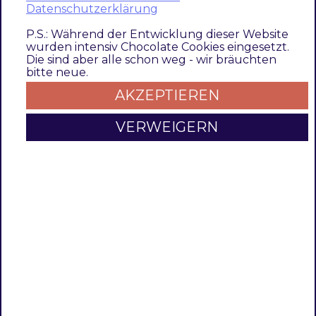
Datenschutzerklärung
P.S.: Während der Entwicklung dieser Website
wurden intensiv Chocolate Cookies eingesetzt.
Modul Installationsbefehle
Die sind aber alle schon weg - wir bräuchten
bitte neue.
Nach Einbindung des
MET-Composer-
AKZEPTIEREN
Repository
folgende Befehle zur Installation
ausführen:
VERWEIGERN
# add to composer require
composer require techdivision/tracking ^3.0.0

# run magento setup to activate the module
bin/magento 
set
:up
Aktivieren des Moduls