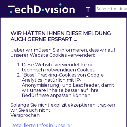
T
r
v3.x
a
c
WIR HÄTTEN IHNEN DIESE MELDUNG
k
AUCH GERNE ERSPART ...
Installation mit Composer
i
... aber wir müssen Sie informieren, dass wir auf
Contents
n
unserer Website Cookies verwenden:
Modul Installationsbefehle
g
Diese Website verwendet keine
Aktivieren des Moduls
technisch notwendigen Cookies.
Deinstallation
"Böse" Tracking-Cookies von Google
Analytics (natürlich mit IP-
Anonymisierung) und Leadfeeder, damit
Um im
TechDivision
Context ein Modul
wir unsere Inhalte besser auf Ihre
mittels Composer zu installieren, bitte per
Bedürfnisse anpassen können.
folgenden Befehl das Repo entsprechend
Solange Sie nicht explizit akzeptieren, tracken
einbinden
wir Sie auch nicht.
Versprochen!
composer config repositories.repo.met.tdintern.de co
Detaillierte Infos in unserer