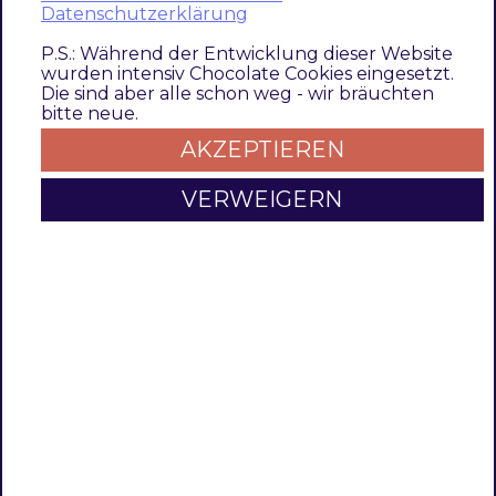
Das Modul basiert auf dem Code von
Datenschutzerklärung
https://github.com/philaturner/LogViewer
und
P.S.: Während der Entwicklung dieser Website
wurde gemäß den neuesten Magento-
wurden intensiv Chocolate Cookies eingesetzt.
Standards umstrukturiert.
Die sind aber alle schon weg - wir bräuchten
bitte neue.
AKZEPTIEREN
Funktionsmerkmale
VERWEIGERN
Funktion
Beschreibung
Herunterladen
Das Modul Log Viewer ermöglicht das
von Log
Herunterladen von Log-Dateien. Das
Dateien
Modul basiert auf dem Code von
https://github.com/philaturner/LogViewer
und wurde gemäß den neuesten
Magento-Standards umstrukturiert.
Contributors