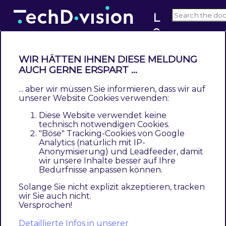
L
o
g
V
WIR HÄTTEN IHNEN DIESE MELDUNG
ie
AUCH GERNE ERSPART ...
Dokumentation - Log Viewer
w
(v1.x)
... aber wir müssen Sie informieren, dass wir auf
e
unserer Website Cookies verwenden:
r
Contents
Diese Website verwendet keine
Beschreibung
technisch notwendigen Cookies.
"Böse" Tracking-Cookies von Google
Funktionsmerkmale
Analytics (natürlich mit IP-
Contributors
Anonymisierung) und Leadfeeder, damit
wir unsere Inhalte besser auf Ihre
Bedürfnisse anpassen können.
Beschreibung
Solange Sie nicht explizit akzeptieren, tracken
wir Sie auch nicht.
Das Modul Log Viewer ermöglicht das
Versprochen!
Herunterladen und Einsehen von Log-Dateien.
Detaillierte Infos in unserer