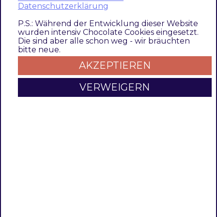
g
geändert werden kann. Dies ist sowohl im
Datenschutzerklärung
A
Checkout-Prozess sichtbar als auch im
P.S.: Während der Entwicklung dieser Website
d
Adressbuch des Kundenbereichs.
wurden intensiv Chocolate Cookies eingesetzt.
d
Die sind aber alle schon weg - wir bräuchten
bitte neue.
r
Funktionsmerkmale
e
AKZEPTIEREN
s
VERWEIGERN
s
Funktion
Beschreibung
Unveränderbare
Im Checkout und im
Rechnungsadresse
Kundenbereich kann man nach
Aktivierung des Moduls, die
Rechnungsadresse nicht mehr
ändern.
Contributors