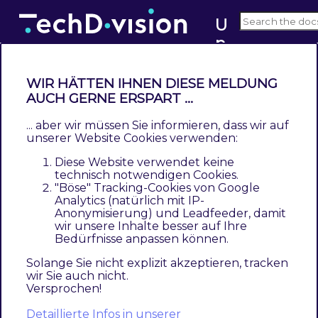
U
n
c
h
WIR HÄTTEN IHNEN DIESE MELDUNG
a
AUCH GERNE ERSPART ...
Dokumentation - Unchangeable
n
Billing Address
... aber wir müssen Sie informieren, dass wir auf
g
unserer Website Cookies verwenden:
e
Contents
Diese Website verwendet keine
a
Beschreibung
technisch notwendigen Cookies.
"Böse" Tracking-Cookies von Google
b
Funktionsmerkmale
Analytics (natürlich mit IP-
l
Contributors
Anonymisierung) und Leadfeeder, damit
e
wir unsere Inhalte besser auf Ihre
Bedürfnisse anpassen können.
Beschreibung
B
il
Solange Sie nicht explizit akzeptieren, tracken
wir Sie auch nicht.
Das Modul
Unchangeable Billing Address
li
Versprochen!
n
verhindert, dass die Rechnungsadresse
Detaillierte Infos in unserer