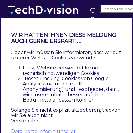
C
o
v4.x
u
n
WIR HÄTTEN IHNEN DIESE MELDUNG
t
AUCH GERNE ERSPART ...
Dokumentation - Country PopUp
r
(v4.x)
... aber wir müssen Sie informieren, dass wir auf
y
unserer Website Cookies verwenden:
P
Contents
Diese Website verwendet keine
o
Beschreibung
technisch notwendigen Cookies.
"Böse" Tracking-Cookies von Google
p
Funktionsmerkmale
Analytics (natürlich mit IP-
U
Contributors
Anonymisierung) und Leadfeeder, damit
p
wir unsere Inhalte besser auf Ihre
Bedürfnisse anpassen können.
Beschreibung
Solange Sie nicht explizit akzeptieren, tracken
wir Sie auch nicht.
Das Modul Country PopUp ermöglicht, ein
Versprochen!
Popup Fenster für Benutzer mit bestimmten
Detaillierte Infos in unserer