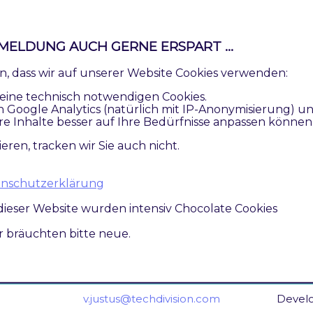
Beschreibung
s
Ausweisung einer Originalresso
MELDUNG AUCH GERNE ERSPART ...
Kategorien und deren "Pagin
Content
zu verhindern.
ren, dass wir auf unserer Website Cookies verwenden:
eine technisch notwendigen Cookies.
Google-optimierte HTML-Ausg
n Google Analytics (natürlich mit IP-Anonymisierung) u
lokalisierten Datenvarianten. 
re Inhalte besser auf Ihre Bedürfnisse anpassen können
Produkt- und Kategorieseiten
ieren, tracken wir Sie auch nicht.
hinweg möglich.
ag
Aktivierung des
Meta Robots 
atenschutzerklärung
Produkt-Detail-Seiten
dieser Website wurden intensiv Chocolate Cookies
ir bräuchten bitte neue.
ors
v.justus@techdivision.com
Devel