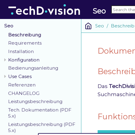
Seo
Seo
Beschrei
Seo
Beschreibung
Requirements
Dokumenta
Installation
Konfiguration
Bedienungsanleitung
Beschrei
Use Cases
Referenzen
Das
TechDivis
CHANGELOG
Suchmaschinen
Leistungsbeschreibung
Tech. Dokumentation (PDF
Funktion
5.x)
Leistungsbeschreibung (PDF
5.x)