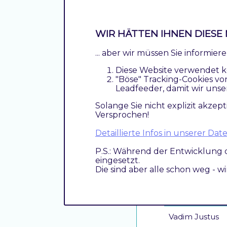
Funktion
Canonical URL
WIR HÄTTEN IHNEN DIESE 
... aber wir müssen Sie informie
Diese Website verwendet k
href-lang
"Böse" Tracking-Cookies vo
Leadfeeder, damit wir unse
Solange Sie nicht explizit akzept
Versprochen!
Meta Robots T
Detaillierte Infos in unserer D
P.S.: Während der Entwicklung 
eingesetzt.
Die sind aber alle schon weg - w
Contribut
Vadim Justus