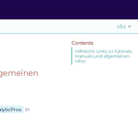
v3.x
Contents
Hilfreiche Links zu Tutorials,
Manuals und allgemeinen
Infos
llgemeinen
in
lyticPros