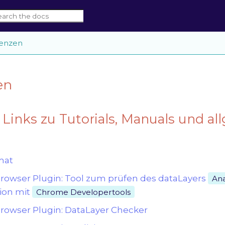
enzen
en
e Links zu Tutorials, Manuals und a
mat
owser Plugin: Tool zum prüfen des dataLayers
Ana
ion mit
Chrome Developertools
owser Plugin: DataLayer Checker