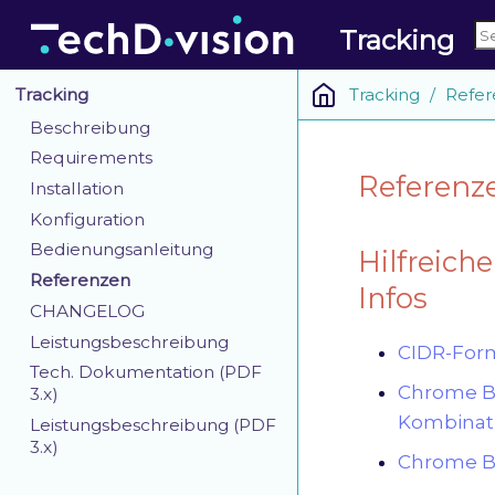
Tracking
Tracking
Refer
Tracking
Beschreibung
Requirements
Referenz
Installation
Konfiguration
Bedienungsanleitung
Hilfreich
Referenzen
Infos
CHANGELOG
Leistungsbeschreibung
CIDR-For
Tech. Dokumentation (PDF
Chrome Br
3.x)
Kombinat
Leistungsbeschreibung (PDF
3.x)
Chrome Br