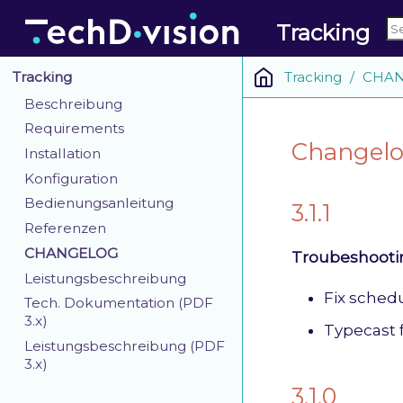
Tracking
Tracking
CHA
Tracking
Beschreibung
Requirements
Changelo
Installation
Konfiguration
Bedienungsanleitung
3.1.1
Referenzen
CHANGELOG
Troubeshooti
Leistungsbeschreibung
Fix sched
Tech. Dokumentation (PDF
3.x)
Typecast 
Leistungsbeschreibung (PDF
3.x)
3.1.0