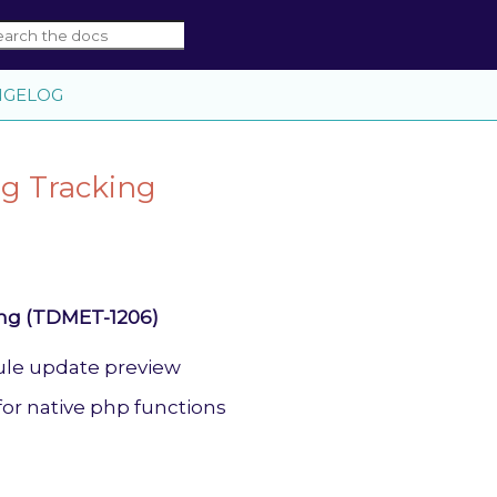
NGELOG
g Tracking
ng (TDMET-1206)
ule update preview
for native php functions