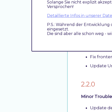
Solange Sie nicht explizit akzept
Fix Product tr
Versprochen!
Adapt Layout 
Detaillierte Infos in unserer D
P.S.: Während der Entwicklung 
eingesetzt.
2.2.1
Die sind aber alle schon weg - w
Troubleshoot
Fix fronte
Update Un
2.2.0
Minor Troubl
Update de