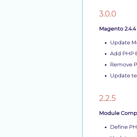
3.0.0
Magento 2.4.4
Update Mo
Add PHP 8
Remove PH
Update te
2.2.5
Module Compat
Define P