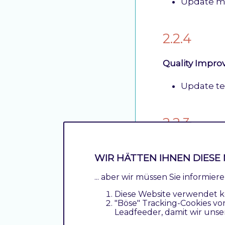
Update m
2.2.4
Quality Impr
Update te
2.2.3
Quality Impr
WIR HÄTTEN IHNEN DIESE 
Update m
... aber wir müssen Sie informie
Diese Website verwendet k
"Böse" Tracking-Cookies vo
2.2.2
Leadfeeder, damit wir unse