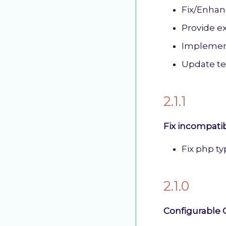
Fix/Enhan
Provide ex
Implement 
Update te
2.1.1
Fix incompatib
Fix php t
2.1.0
Configurable