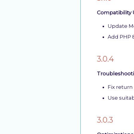
Compatibility
Update Mo
Add PHP 8
3.0.4
Troubleshoot
Fix return
Use suita
3.0.3