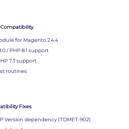
 Compatibility
dule for Magento 2.4.4
.0 / PHP 8.1 support
P 7.3 support
st routines
ibility Fixes
HP Version dependency (TDMET-902)