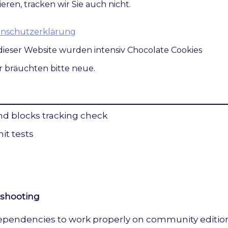
ieren, tracken wir Sie auch nicht.
acking
Fix view model integration
atenschutzerklärung
dieser Website wurden intensiv Chocolate Cookies
ir bräuchten bitte neue.
ing
nd blocks tracking check
it tests
eshooting
pendencies to work properly on community editio