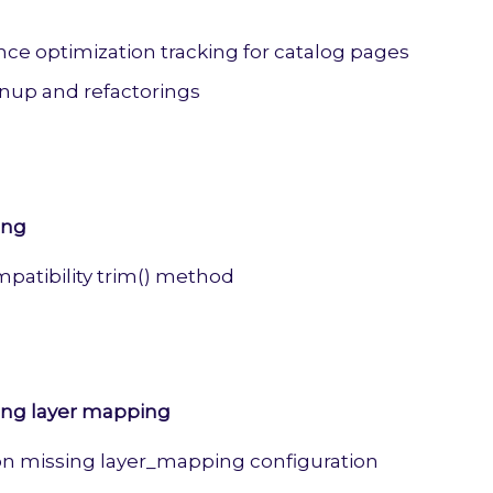
ce optimization tracking for catalog pages
nup and refactorings
ing
mpatibility trim() method
ing layer mapping
 on missing layer_mapping configuration