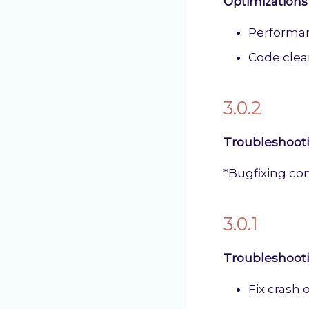
Optimizations
Performan
Code clea
3.0.2
Troubleshoot
*Bugfixing co
3.0.1
Troubleshoot
Fix crash