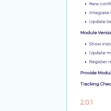
New confi
Integrate
Update te
Module Versio
Show inst
Update m
Register 
Provide Modu
Tracking Chec
2.0.1