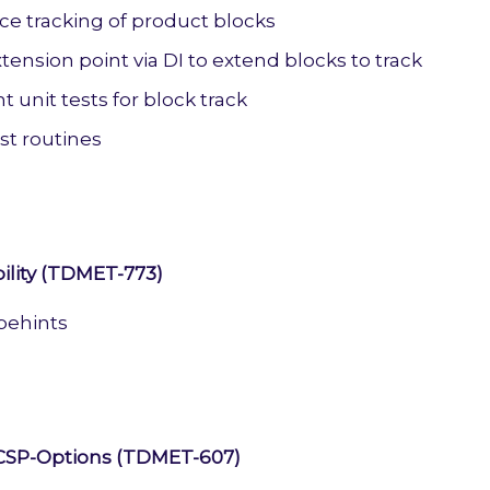
ce tracking of product blocks
tension point via DI to extend blocks to track
unit tests for block track
st routines
ility (TDMET-773)
ypehints
 CSP-Options (TDMET-607)