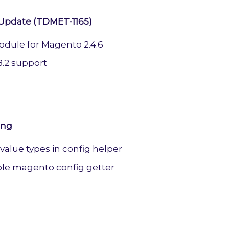
 Update (TDMET-1165)
dule for Magento 2.4.6
.2 support
ing
 value types in config helper
ble magento config getter