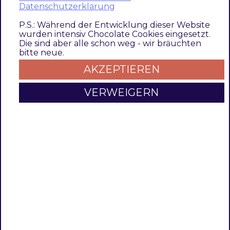
Datenschutzerklärung
1.0.4
1.0.3
P.S.: Während der Entwicklung dieser Website
wurden intensiv Chocolate Cookies eingesetzt.
1.0.2
Die sind aber alle schon weg - wir bräuchten
1.0.1
bitte neue.
1.0.0
AKZEPTIEREN
3.5.0
VERWEIGERN
Compatibility Update 2.4.9 (TDMET-1474)
Provide compatibility for Magento 2.4.9
Update PHP requirement to ^8.4
Update documentation and code
comments
3.4.0