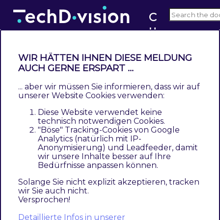
C
u
v3.x
st
o
WIR HÄTTEN IHNEN DIESE MELDUNG
m
AUCH GERNE ERSPART ...
Changelog Custom ImageMagick
I
... aber wir müssen Sie informieren, dass wir auf
Contents
m
unserer Website Cookies verwenden:
3.5.0
a
Diese Website verwendet keine
3.4.0
g
technisch notwendigen Cookies.
3.3.0
"Böse" Tracking-Cookies von Google
e
Analytics (natürlich mit IP-
3.2.0
M
Anonymisierung) und Leadfeeder, damit
3.1.0
a
wir unsere Inhalte besser auf Ihre
Bedürfnisse anpassen können.
3.0.0
gi
2.1.0
c
Solange Sie nicht explizit akzeptieren, tracken
wir Sie auch nicht.
2.0.2
k
Versprochen!
2.0.1
2.0.0
Detaillierte Infos in unserer