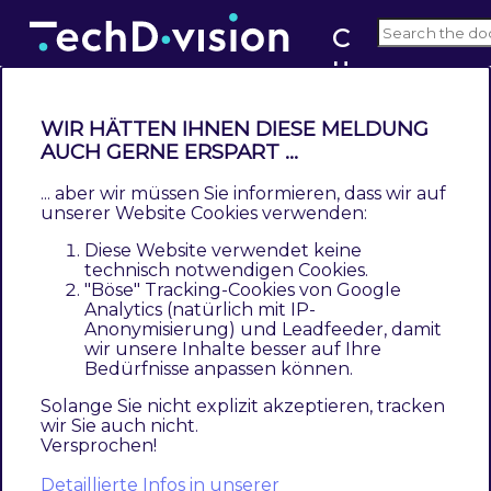
C
u
v2.x
st
o
WIR HÄTTEN IHNEN DIESE MELDUNG
m
AUCH GERNE ERSPART ...
Changelog Custom ImageMagick
I
... aber wir müssen Sie informieren, dass wir auf
Contents
m
unserer Website Cookies verwenden:
2.1.2
a
Diese Website verwendet keine
2.1.1
g
technisch notwendigen Cookies.
2.1.0
"Böse" Tracking-Cookies von Google
e
Analytics (natürlich mit IP-
2.0.2
M
Anonymisierung) und Leadfeeder, damit
2.0.1
a
wir unsere Inhalte besser auf Ihre
Bedürfnisse anpassen können.
2.0.0
gi
1.0.4
c
Solange Sie nicht explizit akzeptieren, tracken
wir Sie auch nicht.
1.0.3
k
Versprochen!
1.0.2
1.0.1
Detaillierte Infos in unserer