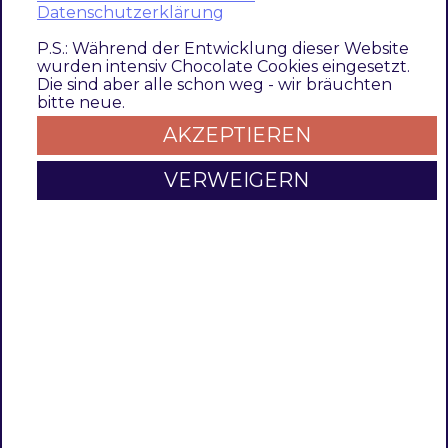
Datenschutzerklärung
1.0.0
P.S.: Während der Entwicklung dieser Website
2.1.2
wurden intensiv Chocolate Cookies eingesetzt.
Die sind aber alle schon weg - wir bräuchten
bitte neue.
Module Compatibility Fixes
AKZEPTIEREN
Define PHP Version dependency (TDMET-
VERWEIGERN
922)
Update module info
2.1.1
Quality Improvements
Provide module changelog
Update documentation