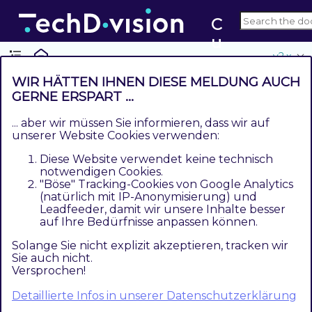
C
u
v2.x
st
o
WIR HÄTTEN IHNEN DIESE MELDUNG AUCH
m
GERNE ERSPART ...
Referenzen
I
... aber wir müssen Sie informieren, dass wir auf
Contents
m
unserer Website Cookies verwenden:
Hilfreiche Links zu Tutorials, Manuals und allgemeinen
a
Diese Website verwendet keine technisch
Infos
g
notwendigen Cookies.
"Böse" Tracking-Cookies von Google Analytics
e
Hilfreiche Links zu Tutorials,
(natürlich mit IP-Anonymisierung) und
M
Leadfeeder, damit wir unsere Inhalte besser
Manuals und allgemeinen Infos
a
auf Ihre Bedürfnisse anpassen können.
gi
Solange Sie nicht explizit akzeptieren, tracken wir
Was ist ImageMagick
c
Sie auch nicht.
Versprochen!
k
Detaillierte Infos in unserer Datenschutzerklärung