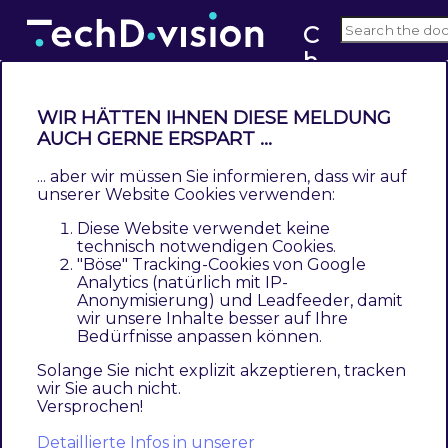
C
h
v2.x
e
c
WIR HÄTTEN IHNEN DIESE MELDUNG
k
AUCH GERNE ERSPART ...
Installation mit Composer
o
... aber wir müssen Sie informieren, dass wir auf
Contents
u
unserer Website Cookies verwenden:
Modul Installationsbefehle
t
Diese Website verwendet keine
Aktivieren des Moduls
N
technisch notwendigen Cookies.
Deinstallation
"Böse" Tracking-Cookies von Google
e
Analytics (natürlich mit IP-
w
Anonymisierung) und Leadfeeder, damit
Um im
TechDivision
Context ein Modul
sl
wir unsere Inhalte besser auf Ihre
mittels Composer zu installieren, bitte per
Bedürfnisse anpassen können.
e
folgenden Befehl das Repo entsprechend
tt
Solange Sie nicht explizit akzeptieren, tracken
einbinden
wir Sie auch nicht.
e
Versprochen!
r
composer config repositories.repo.met.tdintern.de co
Detaillierte Infos in unserer