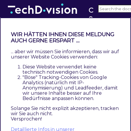
C
o
2.0
u
n
WIR HÄTTEN IHNEN DIESE MELDUNG
t
Changelog
AUCH GERNE ERSPART ...
r
... aber wir müssen Sie informieren, dass wir auf
y
Country Language Selector
unserer Website Cookies verwenden:
L
Diese Website verwendet keine
2.0.0
a
technisch notwendigen Cookies.
"Böse" Tracking-Cookies von Google
n
Magento 2.4 Compatibility (TDMET-578)
Analytics (natürlich mit IP-
g
Anonymisierung) und Leadfeeder, damit
u
Update module dependencies
wir unsere Inhalte besser auf Ihre
Bedürfnisse anpassen können.
a
Refactoring based on version changes (CSP
g
Solange Sie nicht explizit akzeptieren, tracken
eg.)
wir Sie auch nicht.
e
Versprochen!
Update test routines
S
Detaillierte Infos in unserer