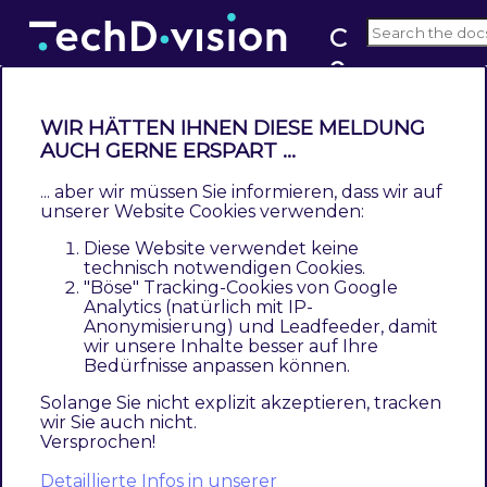
C
o
2.0
u
n
WIR HÄTTEN IHNEN DIESE MELDUNG
t
Modul Konfiguration
AUCH GERNE ERSPART ...
r
... aber wir müssen Sie informieren, dass wir auf
y
Navigationspunkt
TechDivision
SEO &
unserer Website Cookies verwenden:
Locale
[Country Popup Config
]
P
Diese Website verwendet keine
o
technisch notwendigen Cookies.
Allgemeine Modul-Optionen
"Böse" Tracking-Cookies von Google
p
Analytics (natürlich mit IP-
U
Anonymisierung) und Leadfeeder, damit
Section
Option
Value
Default
B
p
wir unsere Inhalte besser auf Ihre
Bedürfnisse anpassen können.
General
Enable
A
Yes/No
Yes
Solange Sie nicht explizit akzeptieren, tracken
d
wir Sie auch nicht.
A
Versprochen!
F
Detaillierte Infos in unserer