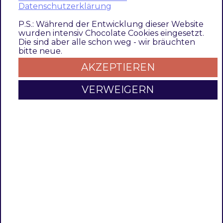
Use only on
B
Datenschutzerklärung
Yes/No
No
Homepage
A
P.S.: Während der Entwicklung dieser Website
S
wurden intensiv Chocolate Cookies eingesetzt.
z
Die sind aber alle schon weg - wir bräuchten
j
bitte neue.
AKZEPTIEREN
Sort Country
K
Unsorted
Unsorted
S
Iso
VERWEIGERN
d
Country
o
Code
f
Iso Local
Code
Translated
Country
Translated
Language
Cookie
S
Number
0
Duration
d