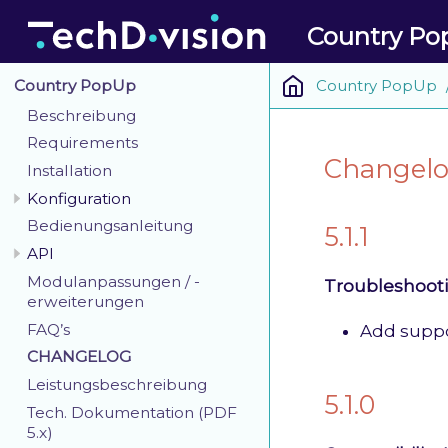
Country P
Country PopUp
Country PopUp
Beschreibung
Requirements
Changelo
Installation
Konfiguration
Bedienungsanleitung
5.1.1
API
Modulanpassungen / -
Troubleshoot
erweiterungen
FAQ’s
Add suppor
CHANGELOG
Leistungsbeschreibung
5.1.0
Tech. Dokumentation (PDF
5.x)