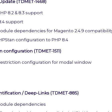
 Update (TDMET-1468)
P 8.2 & 8.3 support
.4 support
dule dependencies for Magento 2.4.9 compatibilit
PStan configuration to PHP 8.4
n configuration (TDMET-1511)
estriction configuration for modal window
tification / Deep-Links (TDMET-885)
odule dependencies