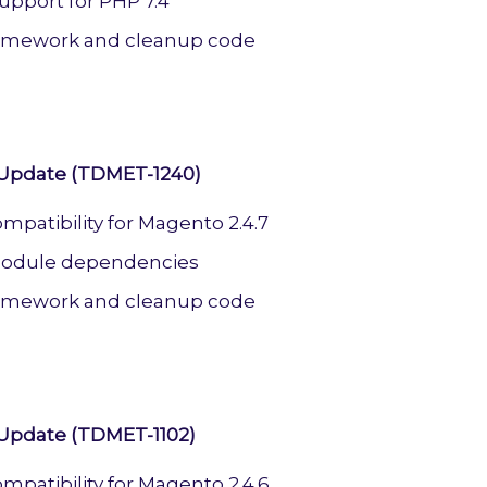
pport for PHP 7.4
framework and cleanup code
 Update (TDMET-1240)
mpatibility for Magento 2.4.7
odule dependencies
framework and cleanup code
 Update (TDMET-1102)
mpatibility for Magento 2.4.6