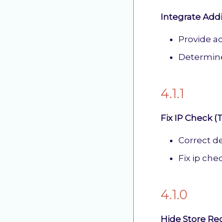
Integrate Add
Provide a
Determine
4.1.1
Fix IP Check 
Correct de
Fix ip ch
4.1.0
Hide Store R