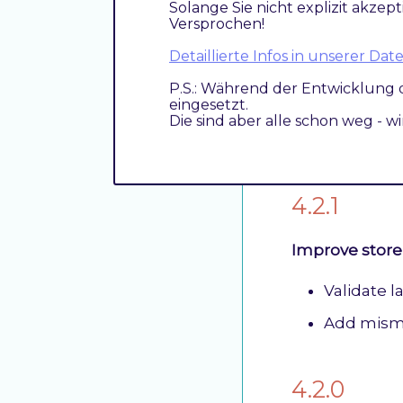
Solange Sie nicht explizit akzept
Versprochen!
Improvements
Detaillierte Infos in unserer D
Provide co
P.S.: Während der Entwicklung 
eingesetzt.
Check for
Die sind aber alle schon weg - w
Logger in
4.2.1
Improve stor
Validate l
Add mismat
4.2.0