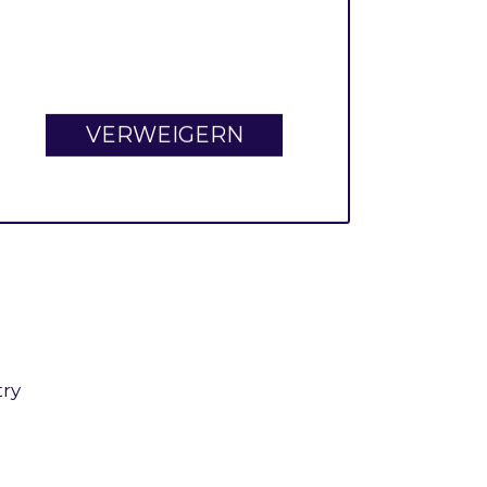
5)
f maxmind is in use
 api
VERWEIGERN
try