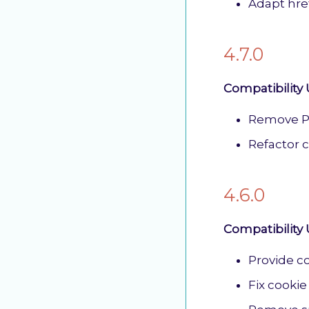
Adapt hre
4.7.0
Compatibility
Remove PH
Refactor 
4.6.0
Compatibility
Provide co
Fix cooki