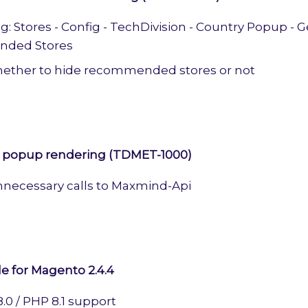
: Stores - Config - TechDivision - Country Popup - G
ded Stores
ether to hide recommended stores or not
popup rendering (TDMET-1000)
nnecessary calls to Maxmind-Api
 for Magento 2.4.4
.0 / PHP 8.1 support