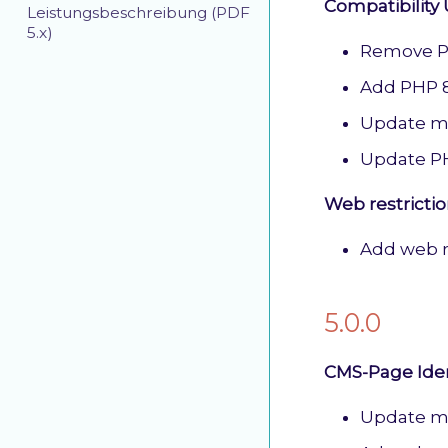
Compatibility
Leistungsbeschreibung (PDF
5.x)
Remove PH
Add PHP 8
Update mo
Update PH
Web restrictio
Add web r
5.0.0
CMS-Page Iden
Update m