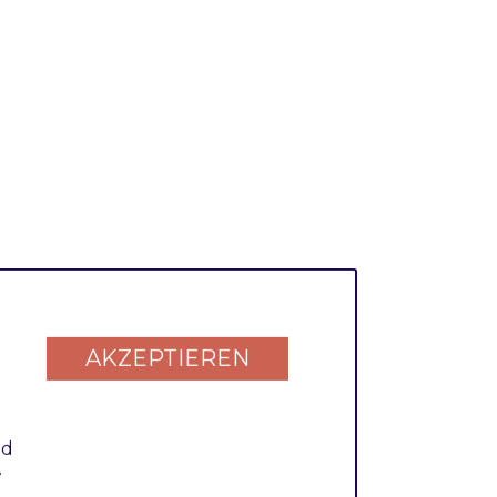
039)
AKZEPTIEREN
nd
.