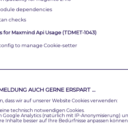
odule dependencies
tan checks
 for Maxmind Api Usage (TDMET-1043)
onfig to manage Cookie-setter
 for GraphQL (TDMET-1030 / TDMET-1037 / TDMET-1
MELDUNG AUCH GERNE ERSPART ...
t GraphQL
ren, dass wir auf unserer Website Cookies verwenden:
 Api and GraphQL tests
eine technisch notwendigen Cookies.
n Google Analytics (natürlich mit IP-Anonymisierung) u
re Inhalte besser auf Ihre Bedürfnisse anpassen können