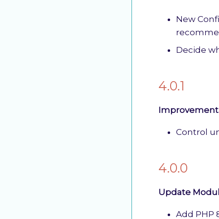
New Config
recommen
Decide wh
4.0.1
Improvement 
Control u
4.0.0
Update Module
Add PHP 8