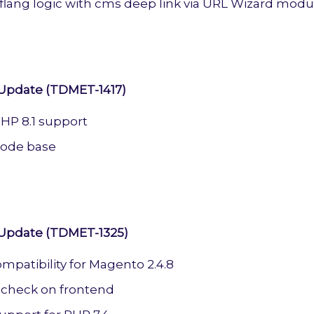
flang logic with cms deep link via URL Wizard modu
 Update (TDMET-1417)
P 8.1 support
code base
 Update (TDMET-1325)
mpatibility for Magento 2.4.8
e check on frontend