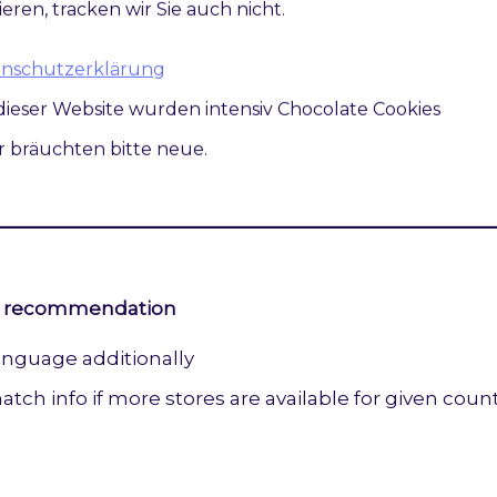
ieren, tracken wir Sie auch nicht.
 for Maxmind Api Usage (TDMET-1044 / TDMET-104
atenschutzerklärung
nfig values on frontend to set cookie on first visit i
dieser Website wurden intensiv Chocolate Cookies
 accepted language header before calling maxmind
ir bräuchten bitte neue.
tegration for requests
e recommendation
anguage additionally
ch info if more stores are available for given coun