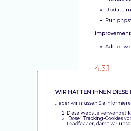
Update m
Run phps
Improvements
Add new c
4.3.1
Improvements
WIR HÄTTEN IHNEN DIESE 
Implemen
... aber wir müssen Sie informie
Implement
Diese Website verwendet k
"Böse" Tracking-Cookies vo
Leadfeeder, damit wir unse
4.3.0