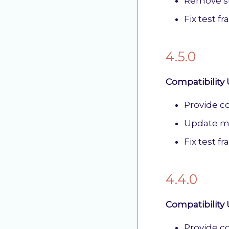
Remove su
Fix test 
4.5.0
Compatibility
Provide co
Update m
Fix test 
4.4.0
Compatibility
Provide co