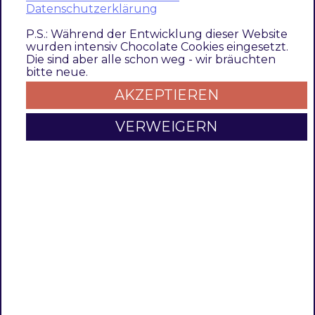
Checkout Funktion
Datenschutzerklärung
P.S.: Während der Entwicklung dieser Website
Mit der Konfiguration
Disable Cart and
wurden intensiv Chocolate Cookies eingesetzt.
Die sind aber alle schon weg - wir bräuchten
Checkout
können Zugriffe auf den Warenkorb
bitte neue.
und den Checkout unterbunden werden.
AKZEPTIEREN
Standard
Konfiguration
Ausgabe
VERWEIGERN
Magento
Konfiguration
Deaktivieren des
Standard
Warenkorbs und
Checkouts
Deaktivieren der