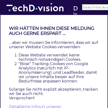
D
is
a
b
WIR HÄTTEN IHNEN DIESE MELDUNG
l
AUCH GERNE ERSPART ...
Bedienungsanleitung
e
... aber wir müssen Sie informieren, dass wir auf
Contents
-
unserer Website Cookies verwenden:
Deaktivieren der Cart und Checkout Funktion
S
Diese Website verwendet keine
Deaktivieren der Vergleichsfunktion
h
technisch notwendigen Cookies.
Deaktivieren des Preises
"Böse" Tracking-Cookies von Google
o
Analytics (natürlich mit IP-
Deaktivieren des Kundenaccounts
p
Anonymisierung) und Leadfeeder, damit
p
wir unsere Inhalte besser auf Ihre
Navigieren Sie Im Backend zu
TechDivision >>
Bedürfnisse anpassen können.
i
Disable Shopping
n
Solange Sie nicht explizit akzeptieren, tracken
wir Sie auch nicht.
g
Versprochen!
Deaktivieren der Cart und
Detaillierte Infos in unserer