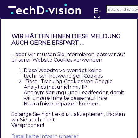
E-
M
v2.x
ai
ls
WIR HÄTTEN IHNEN DIESE MELDUNG
I
AUCH GERNE ERSPART ...
Bedienungsanleitung Modul-
m
Funktionen
... aber wir müssen Sie informieren, dass wir auf
pr
unserer Website Cookies verwenden:
o
Contents
Diese Website verwendet keine
v
Initiale Modul Konfiguration nach Installation
technisch notwendigen Cookies.
"Böse" Tracking-Cookies von Google
e
Case: Header Template
Analytics (natürlich mit IP-
d
Case: Footer Template
Anonymisierung) und Leadfeeder, damit
wir unsere Inhalte besser auf Ihre
Case: New Account Template
Bedürfnisse anpassen können.
Case: New Account Confirmation Template
Case: New Account Confirmed Template
Solange Sie nicht explizit akzeptieren, tracken
wir Sie auch nicht.
Case: Credit Memo New Template
Versprochen!
Case: Credit Memo New Guest Template
Detaillierte Infos in unserer
Case: Invoice New Template