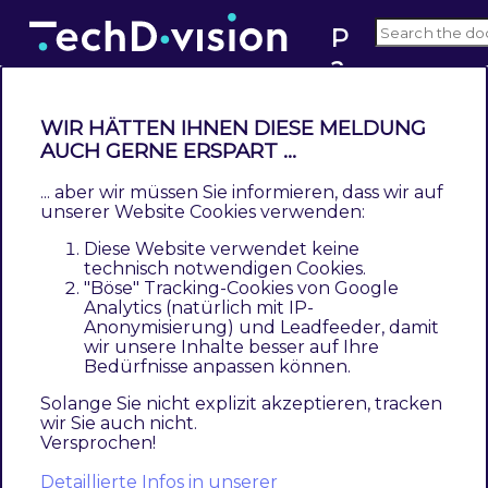
P
a
v3.x
g
e
WIR HÄTTEN IHNEN DIESE MELDUNG
b
AUCH GERNE ERSPART ...
Changelog Pagebuilder
ui
Imagewall
... aber wir müssen Sie informieren, dass wir auf
ld
unserer Website Cookies verwenden:
er
Contents
Diese Website verwendet keine
I
3.2.0
technisch notwendigen Cookies.
"Böse" Tracking-Cookies von Google
m
3.1.0
Analytics (natürlich mit IP-
a
3.0.2
Anonymisierung) und Leadfeeder, damit
g
wir unsere Inhalte besser auf Ihre
3.0.1
Bedürfnisse anpassen können.
e
3.0.0
w
2.0.3
Solange Sie nicht explizit akzeptieren, tracken
wir Sie auch nicht.
al
2.0.2
Versprochen!
l
2.0.1
Detaillierte Infos in unserer
2.0.0