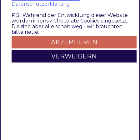
Datenschutzerklärung
1.1.0
P.S.: Während der Entwicklung dieser Website
1.0.1
wurden intensiv Chocolate Cookies eingesetzt.
1.1.0
Die sind aber alle schon weg - wir bräuchten
bitte neue.
3.2.0
AKZEPTIEREN
Compatibility Update (TDMET-1258)
* Provide
VERWEIGERN
compatibility for Magento 2.4.7 * Update
module dependencies * Add ESLint Tests
3.1.0
Compatibility Update (TDMET-1117)
Provide compatibility for Magento 2.4.6
Update module dependencies