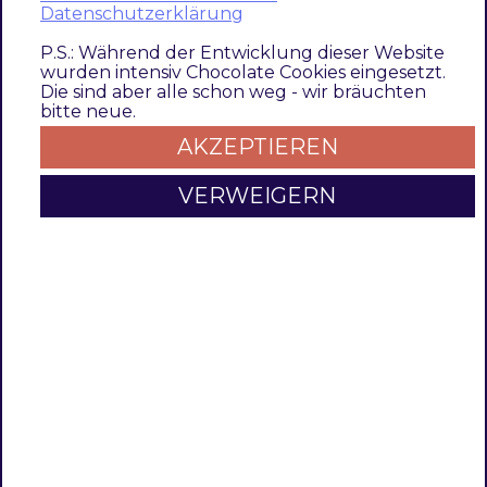
Datenschutzerklärung
Nutzung der TechDivision PageBuilder
P.S.: Während der Entwicklung dieser Website
ImageWall im Backend
wurden intensiv Chocolate Cookies eingesetzt.
Die sind aber alle schon weg - wir bräuchten
bitte neue.
Nutzung der TechDivision
AKZEPTIEREN
PageBuilder ImageWall im
VERWEIGERN
Backend
Nach der Installation des Moduls
TechDivision PageBuilder ImageWall
ist
das Modul sofort einsatzbereit
Es ist keine weitere Modul Konfiguration
notwendig das Modul im
PageBuilder
benutzen zu können
Navigieren Sie zur Page ihrer Wahl unter