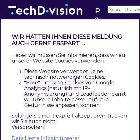
P
a
v3.x
g
e
WIR HÄTTEN IHNEN DIESE MELDUNG
b
AUCH GERNE ERSPART ...
Bedienungsanleitung Modul-
ui
Funktionen
... aber wir müssen Sie informieren, dass wir auf
ld
unserer Website Cookies verwenden:
er
Contents
Diese Website verwendet keine
I
Nutzung der TechDivision PageBuilder ImageWall im
technisch notwendigen Cookies.
Backend
"Böse" Tracking-Cookies von Google
m
Analytics (natürlich mit IP-
Bedienungsanleitung / Inhaltspflege
a
Anonymisierung) und Leadfeeder, damit
Regalraum Imagewall Ansicht
g
wir unsere Inhalte besser auf Ihre
Bedürfnisse anpassen können.
e
Die Initiale Installation ist erfolgt und das
w
Solange Sie nicht explizit akzeptieren, tracken
Modul ist im Backend aktiv bzw. enabled
wir Sie auch nicht.
al
Versprochen!
Auswählen der erforderlichen allgemeinen
l
Detaillierte Infos in unserer
Optionen