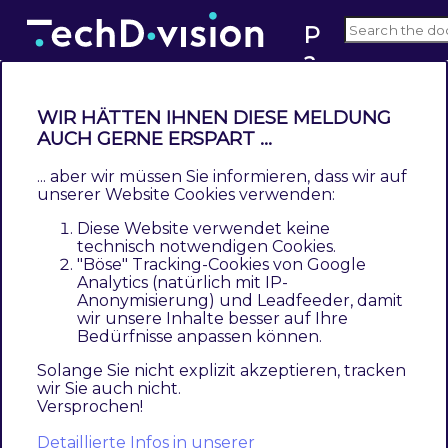
P
a
v3.x
g
e
WIR HÄTTEN IHNEN DIESE MELDUNG
b
Beschreibung
AUCH GERNE ERSPART ...
ui
... aber wir müssen Sie informieren, dass wir auf
ld
TechDivision PageBuilder ImageWall
fügt dem
unserer Website Cookies verwenden:
er
PageBuilder
Menü ein konfigurierbares
Diese Website verwendet keine
I
Bildergalerie-Widget hinzu (nur für Commerce
technisch notwendigen Cookies.
"Böse" Tracking-Cookies von Google
m
Version).
Analytics (natürlich mit IP-
a
Anonymisierung) und Leadfeeder, damit
Sie möchten gerne eine Bilderdarstellung,
g
wir unsere Inhalte besser auf Ihre
Bedürfnisse anpassen können.
ausschliesslich mit Produktbildern? Oder aber
e
w
generell einen Mix aus diversen Bildern und
Solange Sie nicht explizit akzeptieren, tracken
wir Sie auch nicht.
al
Produktbildern?
Versprochen!
l
Die
TechDivision PageBuilder ImageWall
Detaillierte Infos in unserer