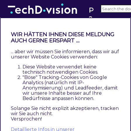
P
a
v2.x
g
e
WIR HÄTTEN IHNEN DIESE MELDUNG
b
Beschreibung
AUCH GERNE ERSPART ...
ui
... aber wir müssen Sie informieren, dass wir auf
ld
TechDivision Pagebuilder Imagewall
fügt dem
unserer Website Cookies verwenden:
er
Magento Page Builder
Menü ein
Diese Website verwendet keine
I
konfigurierbares Bildergalerie-Widget hinzu
technisch notwendigen Cookies.
"Böse" Tracking-Cookies von Google
m
(nur für Commerce Version).
Analytics (natürlich mit IP-
a
Anonymisierung) und Leadfeeder, damit
Sie möchten gerne eine Bilderdarstellung,
g
wir unsere Inhalte besser auf Ihre
Bedürfnisse anpassen können.
ausschließlich mit Produktbildern? Oder aber
e
w
generell einen Mix aus diversen Bildern und
Solange Sie nicht explizit akzeptieren, tracken
wir Sie auch nicht.
al
Produktbildern?
Versprochen!
l
Die
TechDivision Pagebuilder Imagewall
macht
Detaillierte Infos in unserer