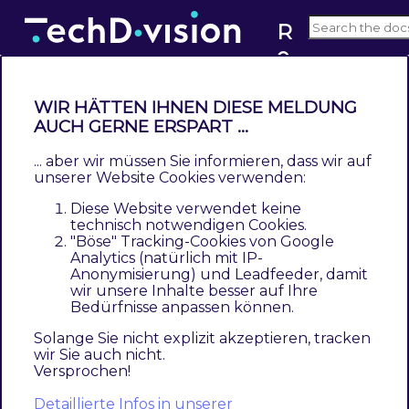
R
e
v4.x
s
t
WIR HÄTTEN IHNEN DIESE MELDUNG
r
AUCH GERNE ERSPART ...
Modul Konfiguration
u
... aber wir müssen Sie informieren, dass wir auf
Contents
c
unserer Website Cookies verwenden:
Allgemeine Modul-Optionen
t
Diese Website verwendet keine
Sidebar-Optionen
u
technisch notwendigen Cookies.
Sortierungs-Optionen
"Böse" Tracking-Cookies von Google
r
Analytics (natürlich mit IP-
Zahlungsbutton-Optionen
e
Anonymisierung) und Leadfeeder, damit
Lieferschritt-Optionen
d
wir unsere Inhalte besser auf Ihre
Bedürfnisse anpassen können.
Zahlungsschritt-Optionen
C
Fortschrittsleisten-Konfiguration
h
Solange Sie nicht explizit akzeptieren, tracken
wir Sie auch nicht.
Warenkorb-Konfiguration
e
Versprochen!
c
Navigieren Sie zu
TechDivision >> Account / Cart /
Detaillierte Infos in unserer