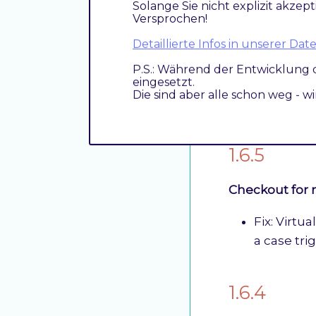
Solange Sie nicht explizit akzept
1.6.6
Versprochen!
Detaillierte Infos in unserer D
Fix Country-C
P.S.: Während der Entwicklung 
Exclude s
eingesetzt.
Die sind aber alle schon weg - w
Fix messa
1.6.5
Checkout for 
Fix: Virtu
a case tri
1.6.4