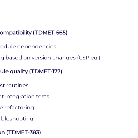
ompatibility (TDMET-565)
odule dependencies
ng based on version changes (CSP eg.)
le quality (TDMET-177)
st routines
 integration tests
e refactoring
ubleshooting
n (TDMET-383)