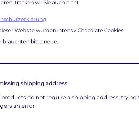
ieren, tracken wir Sie auch nicht.
atenschutzerklärung
heck
dieser Website wurden intensiv Chocolate Cookies
tore switch url form country check
ir bräuchten bitte neue.
ge output
missing shipping address
al products do not require a shipping address, trying t
ggers an error