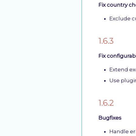
Fix country c
Exclude c
1.6.3
Fix configura
Extend ex
Use plugi
1.6.2
Bugfixes
Handle er