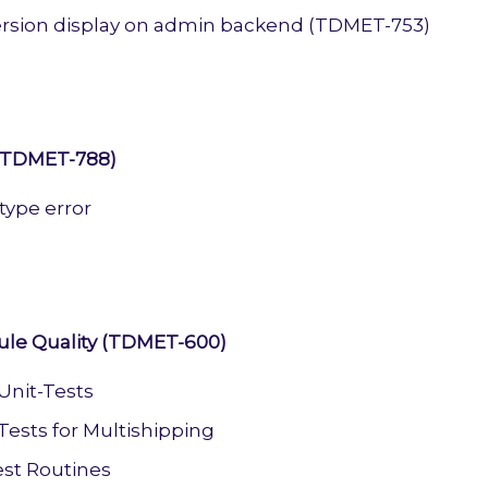
ersion display on admin backend (TDMET-753)
r (TDMET-788)
 type error
le Quality (TDMET-600)
Unit-Tests
Tests for Multishipping
st Routines