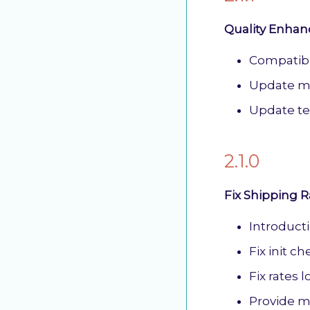
Quality Enha
Compatibil
Update m
Update te
2.1.0
Fix Shipping 
Introducti
Fix init c
Fix rates
Provide 