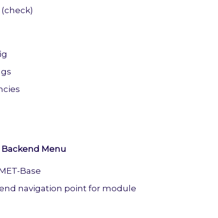
c (check)
ig
ngs
cies
 Backend Menu
 MET-Base
nd navigation point for module