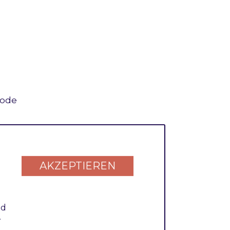
code
AKZEPTIEREN
oosen on admin
nd
.