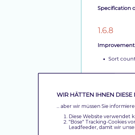
Specification 
1.6.8
Improvement 
Sort coun
1.6.7
WIR HÄTTEN IHNEN DIESE 
Fix Country se
... aber wir müssen Sie informie
TDMET-358
Diese Website verwendet k
backend
"Böse" Tracking-Cookies vo
Leadfeeder, damit wir unse