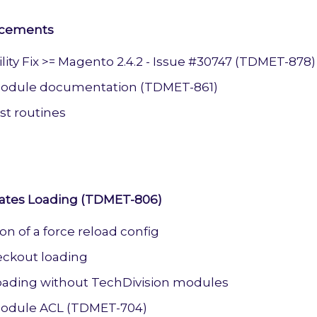
ncements
ity Fix >= Magento 2.4.2 - Issue #30747 (TDMET-878)
odule documentation (TDMET-861)
st routines
Rates Loading (TDMET-806)
on of a force reload config
heckout loading
 loading without TechDivision modules
module ACL (TDMET-704)