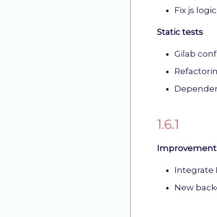
Fix js logi
Static tests
Gilab conf
Refactori
Dependen
1.6.1
Improvement
Integrate
New backe