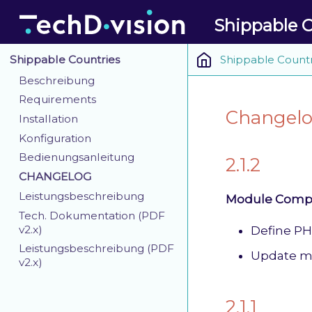
Shippable C
Shippable Countr
Shippable Countries
Beschreibung
Requirements
Changelo
Installation
Konfiguration
Bedienungsanleitung
2.1.2
CHANGELOG
Leistungsbeschreibung
Module Compat
Tech. Dokumentation (PDF
v2.x)
Define PH
Leistungsbeschreibung (PDF
Update m
v2.x)
2.1.1