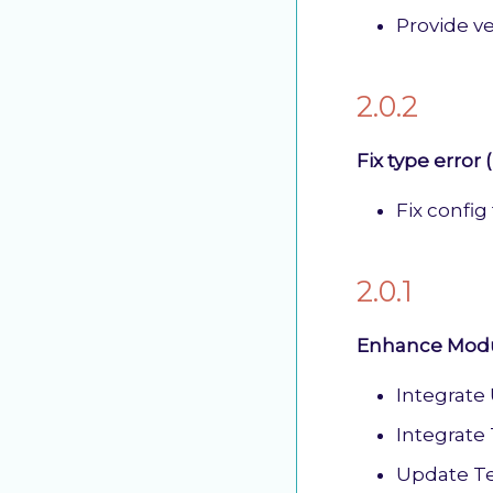
Provide v
2.0.2
Fix type erro
Fix config
2.0.1
Enhance Modu
Integrate 
Integrate 
Update Te