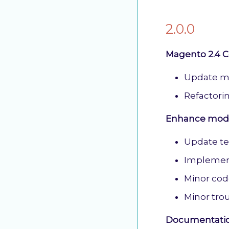
2.0.0
Magento 2.4 C
Update m
Refactori
Enhance modu
Update te
Implement
Minor cod
Minor tro
Documentatio