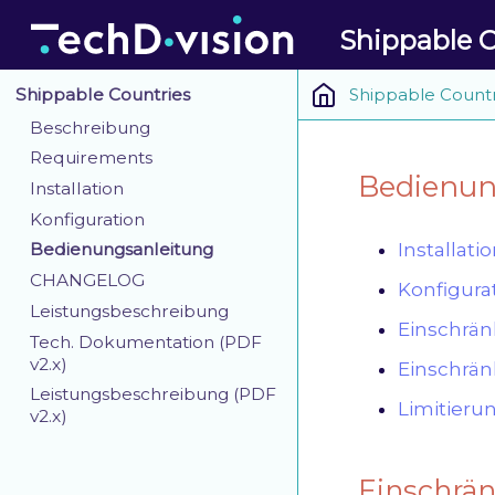
Shippable C
Shippable Countr
Shippable Countries
Beschreibung
Requirements
Bedienun
Installation
Konfiguration
Installati
Bedienungsanleitung
CHANGELOG
Konfigura
Leistungsbeschreibung
Einschrän
Tech. Dokumentation (PDF
v2.x)
Einschrä
Leistungsbeschreibung (PDF
Limitieru
v2.x)
Einschrä