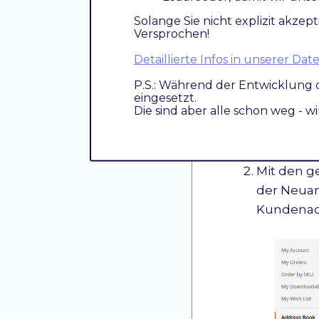
Die Auswahl 
Solange Sie nicht explizit akzept
Hier wird be
Versprochen!
Detaillierte Infos in unserer D
P.S.: Während der Entwicklung 
Einschrä
eingesetzt.
Die sind aber alle schon weg - w
Bitte pfle
die Einst
Mit den g
der Neuan
Kundenadr