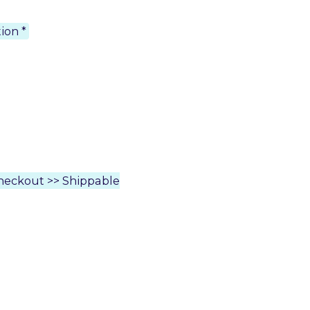
ion *
Checkout >> Shippable