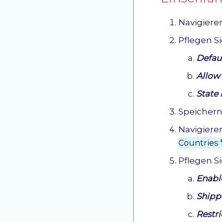
Navigiere
Pflegen S
Defau
Allow
State 
Speichern
Navigiere
Countries 
Pflegen S
Enabl
Shipp
Restr