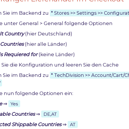
n Sie im Backend zu
* Stores >> Settings >> Configurat
ie unter General > General folgende Optionen
lt Country
(hier Deutschland)
 Countries
(hier alle Länder)
is Requiered for
(keine Länder)
 Sie die Konfiguration und leeren Sie den Cache
n Sie im Backend zu
* TechDivision >> Account/Cart/
*
ie nun folgende Optionen ein:
e
⇒
Yes
able Countries
⇒
DE,AT
icted Shippable Countries
⇒
AT