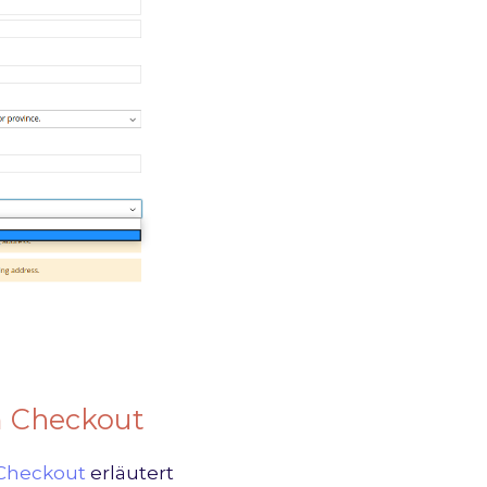
m Checkout
 Checkout
erläutert