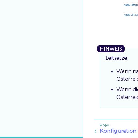
Leitsätze:
Wenn nac
Österreic
Wenn die
Österrei
Konfiguration