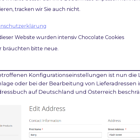
der Shippable Countries muss in den "Allowed Countries"
ieren, tracken wir Sie auch nicht.
i der Verarbeitung und Prüfung eine Schnittmenge gebi
atenschutzerklärung
dieser Website wurden intensiv Chocolate Cookies
nkungen Lieferländer im Kundenad
ir bräuchten bitte neue.
gen Sie wie unter
Einschränkungen Lieferländer im
ellungen
etroffenen Konfigurationseinstellungen ist nun die
lage oder bei der Bearbeitung von Lieferadressen 
essbuch auf Deutschland und Österreich beschrä