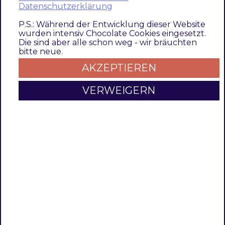
s
Datenschutzerklärung
Countries
Lieferländer fü
Selection
none-
Länderauswahl
P.S.: Während der Entwicklung dieser Website
Lieferadressen
wurden intensiv Chocolate Cookies eingesetzt.
Checkout und
Die sind aber alle schon weg - wir bräuchten
bitte neue.
Kundenadress
AKZEPTIEREN
Es wird ein
VERWEIGERN
Schnittme
mit den
"allowed
countries" 
der Genera
Config gebi
So sollten 
die hier
definierten
Länder in 
generellen