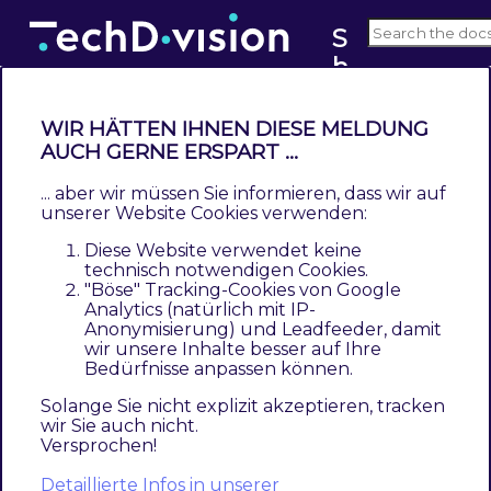
S
h
v2.x
i
p
WIR HÄTTEN IHNEN DIESE MELDUNG
p
Modul Konfiguration
AUCH GERNE ERSPART ...
a
... aber wir müssen Sie informieren, dass wir auf
b
Navigieren Sie zu
TechDivision >>
unserer Website Cookies verwenden:
l
Account/Cart/Checkout >> Shippable Countries
Diese Website verwendet keine
e
technisch notwendigen Cookies.
Allgemeine Modul-Optionen
"Böse" Tracking-Cookies von Google
C
Analytics (natürlich mit IP-
o
Anonymisierung) und Leadfeeder, damit
u
wir unsere Inhalte besser auf Ihre
Section
Option
Value
Default
Beschreibung
Bedürfnisse anpassen können.
n
General
Enable
Aktiviert bzw.
Yes/No
No
t
Solange Sie nicht explizit akzeptieren, tracken
Deaktiviert die
wir Sie auch nicht.
ri
Modulfunktion
Versprochen!
e
Shippable
Definiert die
Detaillierte Infos in unserer
Country
-