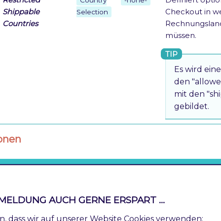
Shippable
Checkout in w
Selection
Countries
Rechnungsland 
müssen.
Es wird ein
den "allowe
mit den "sh
gebildet.
onen
Option
Value
Default
Beschreibu
Enable in
Aktiviert bzw
Yes/No
No
MELDUNG AUCH GERNE ERSPART ...
customer
Ländereinsc
section
Kundenadre
ren, dass wir auf unserer Website Cookies verwenden: