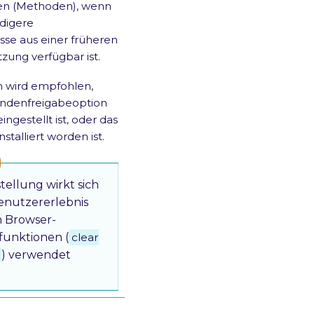
fen (Methoden), wenn
ndigere
se aus einer früheren
zung verfügbar ist.
n wird empfohlen,
ndenfreigabeoption
eingestellt ist, oder das
stalliert worden ist.
stellung wirkt sich
enutzererlebnis
n Browser-
funktionen (
clear
) verwendet