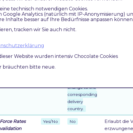
Neuanlage /
eine technisch notwendigen Cookies.
Lieferadress
n Google Analytics (natürlich mit IP-Anonymisierung) u
re Inhalte besser auf Ihre Bedürfnisse anpassen können
Error message
Definiert ei
Text
The selected
ieren, tracken wir Sie auch nicht.
for checkout
für Prüfungs
shipping
Lieferadress
address is not
allowed for this
atenschutzerklärung
country
dieser Website wurden intensiv Chocolate Cookies
mandate.
Please choose
ir bräuchten bitte neue.
a different
address or
change to the
corresponding
delivery
country.
Force Rates
Erlaubt die 
Yes/No
No
validation
erzwungene