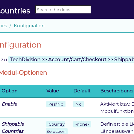
ountries
ies
Konfiguration
nfiguration
e zu
TechDivision >> Account/Cart/Checkout >> Shippab
Modul-Optionen
Option
Value
Default
Beschreibung
Enable
Aktiviert bzw. 
Yes/No
No
Modulfunktiona
Shippable
Definiert die L
Country
-none-
Countries
Länderauswahl 
Selection