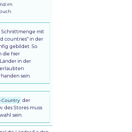
nd im
buch.
e Schnittmenge mit
d countries" in der
fig gebildet. So
 die hier
 Länder in der
 erlaubten
rhanden sein.
t-Country
der
. des Stores muss
wahl sein.
nal die Länder für den