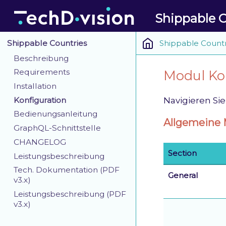
Shippable C
Shippable Countr
Shippable Countries
Beschreibung
Requirements
Modul Ko
Installation
Konfiguration
Navigieren Si
Bedienungsanleitung
Allgemeine 
GraphQL-Schnittstelle
CHANGELOG
Section
Leistungsbeschreibung
Tech. Dokumentation (PDF
General
v3.x)
Leistungsbeschreibung (PDF
v3.x)