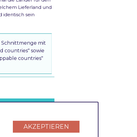
elchem Lieferland und
identisch sein
e Schnittmenge mit
d countries" sowie
ippable countries"
ng
. Deaktiviert die
hränkungen im
AKZEPTIEREN
ssbuch bei