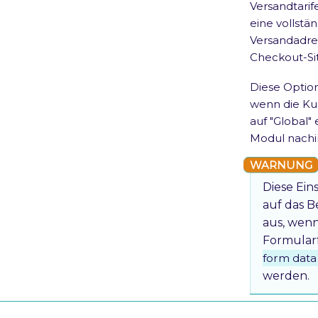
Versandtari
eine vollstä
Versandadres
Checkout-Sit
Diese Optio
wenn die Ku
auf "Global" 
Modul nachin
Diese Ein
auf das B
aus, wen
Formular
form data
werden.