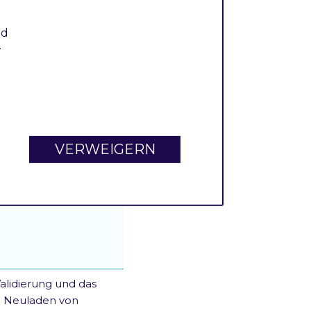
 Bearbeitung der
e.
nd
.
nen spezifischen Text
fehler der
e im Checkout.
VERWEIGERN
Validierung und das
 Neuladen von