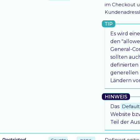
im Checkout u
Kundenadress
Es wird ein
den "allowe
General-Con
sollten auch
definierten
generellen
Ländern vo
Das
Defaul
Website bzw
Teil der Aus
Restricted
Definiert optio
Country
-none-