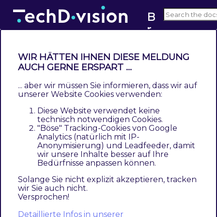
B
r
2.0
a
n
WIR HÄTTEN IHNEN DIESE MELDUNG
d
AUCH GERNE ERSPART ...
Leistungsbeschreibung
... aber wir müssen Sie informieren, dass wir auf
Contents
unserer Website Cookies verwenden:
Beschreibung
Diese Website verwendet keine
Technische Modul Informationen
technisch notwendigen Cookies.
Requirements / Installation
"Böse" Tracking-Cookies von Google
Analytics (natürlich mit IP-
Magento Version Compatibility
Anonymisierung) und Leadfeeder, damit
Spezifische Modul Merkmale
wir unsere Inhalte besser auf Ihre
Bedürfnisse anpassen können.
Feature Übersicht
Was kann das Modul nicht
Solange Sie nicht explizit akzeptieren, tracken
wir Sie auch nicht.
Was ist im Lizenzpreis enthalten
Versprochen!
Voraussetzung zur Nutzung
Glossar
Detaillierte Infos in unserer