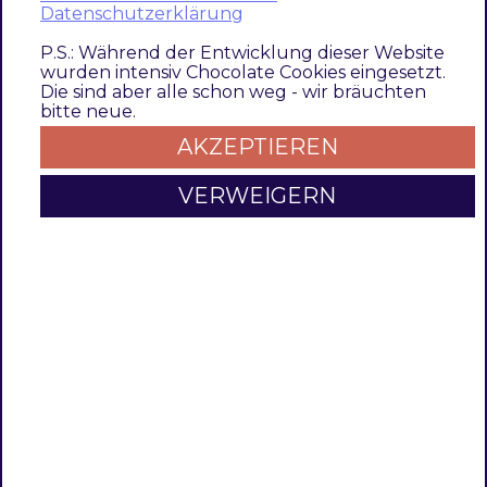
Datenschutzerklärung
P.S.: Während der Entwicklung dieser Website
Beschreibung
wurden intensiv Chocolate Cookies eingesetzt.
Die sind aber alle schon weg - wir bräuchten
bitte neue.
Das Modul Brand erlaubt, auf einfache Art und
AKZEPTIEREN
Weise, in der Produkt Ansicht, rechts unter
dem Produkttitel, ein Brand (Markenlabel) als
VERWEIGERN
Bild/Icon anzuzeigen.
Mit der Erweiterung Brand von TechDivision für
Magento können Sie Ihren eigenen Brand
(Markenlabel) mit gewünschtem Image/Icon
anlegen. Diese können Sie auch für bestimmte
Attribute bzw. Attribute-Set zuordnen Die
gepflegten Brands können Produkten
zugeordnet werden und somit auf der
Produktdetailseite angezeigt werden.