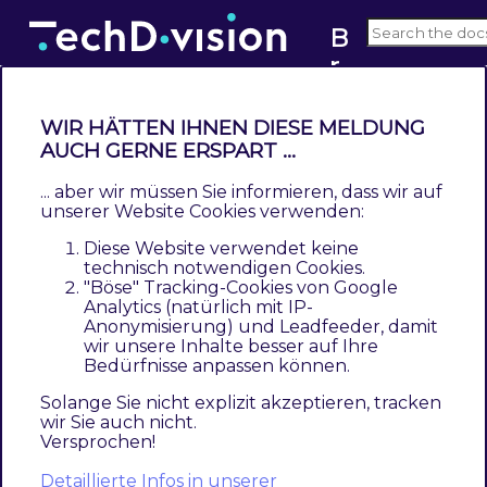
B
r
2.0
a
n
WIR HÄTTEN IHNEN DIESE MELDUNG
d
Changelog
AUCH GERNE ERSPART ...
... aber wir müssen Sie informieren, dass wir auf
Brand
unserer Website Cookies verwenden:
Diese Website verwendet keine
2.0.0
technisch notwendigen Cookies.
"Böse" Tracking-Cookies von Google
Magento 2.4 Compatibility (TDMET-577)
Analytics (natürlich mit IP-
Anonymisierung) und Leadfeeder, damit
Update composer dependency
wir unsere Inhalte besser auf Ihre
Bedürfnisse anpassen können.
information
Solange Sie nicht explizit akzeptieren, tracken
Update test routines
wir Sie auch nicht.
Versprochen!
Fix and upgrade configuration functions
Detaillierte Infos in unserer