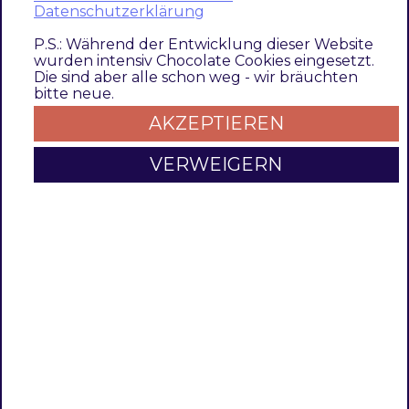
Basic refactoring (Strict-Types, HTML-
Datenschutzerklärung
Escaping, etc.)
P.S.: Während der Entwicklung dieser Website
wurden intensiv Chocolate Cookies eingesetzt.
1.0.6
Die sind aber alle schon weg - wir bräuchten
bitte neue.
Update Readme and Documentation
AKZEPTIEREN
1.0.5
VERWEIGERN
Update Readme and Documentation
1.0.4
Bugfix to correct attribute logic
1.0.3
Bugfix to set description as not required
1.0.2