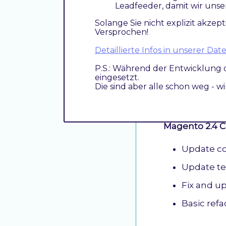
Leadfeeder, damit wir unse
Improve c
Solange Sie nicht explizit akzept
Improve m
Versprochen!
Integ
Detaillierte Infos in unserer D
Updat
P.S.: Während der Entwicklung 
eingesetzt.
Die sind aber alle schon weg - w
2.0.0
Magento 2.4 C
Update c
Update te
Fix and u
Basic refa