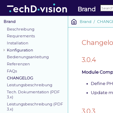
Brand
Brand
CHANG
Brand
Beschreibung
Requirements
Changelo
Installation
Konfiguration
Bedienungsanleitung
3.0.4
Referenzen
FAQs
Module Compat
CHANGELOG
Define PH
Leistungsbeschreibung
Tech. Dokumentation (PDF
Update m
3.x)
Leistungsbeschreibung (PDF
3.x)
3.0.3