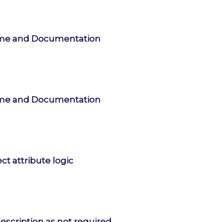
me and Documentation
me and Documentation
ct attribute logic
description as not required