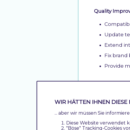
Quality Impr
Compatibil
Update te
Extend in
Fix brand
Provide 
3.0.0
Major Modul
WIR HÄTTEN IHNEN DIESE 
... aber wir müssen Sie informie
Change br
Diese Website verwendet k
Option to
"Böse" Tracking-Cookies vo