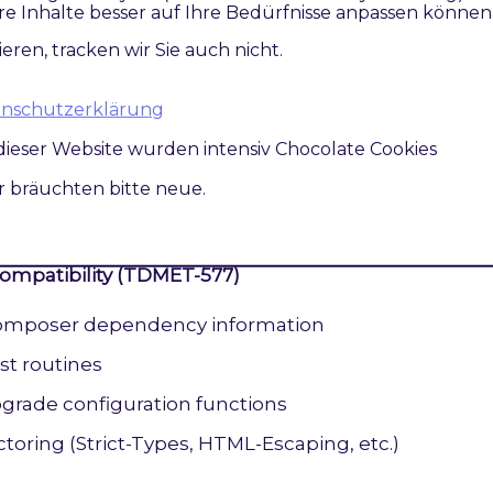
re Inhalte besser auf Ihre Bedürfnisse anpassen können
ategory links (TDMET-624)
ieren, tracken wir Sie auch nicht.
odule quality (TDMET-348)
ration-Tests
atenschutzerklärung
e test routines
dieser Website wurden intensiv Chocolate Cookies
ir bräuchten bitte neue.
ompatibility (TDMET-577)
omposer dependency information
st routines
pgrade configuration functions
ctoring (Strict-Types, HTML-Escaping, etc.)