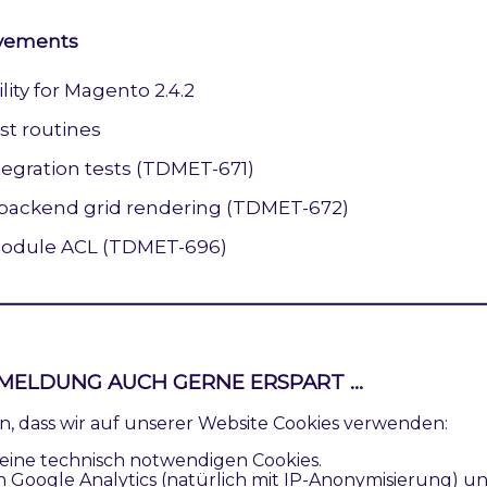
ovements
ity for Magento 2.4.2
st routines
tegration tests (TDMET-671)
 backend grid rendering (TDMET-672)
module ACL (TDMET-696)
e Enhancements
MELDUNG AUCH GERNE ERSPART ...
ren, dass wir auf unserer Website Cookies verwenden:
and attribute binding (TDMET-500)
eine technisch notwendigen Cookies.
 show brand icons on catalog pages (TDMET-521)
n Google Analytics (natürlich mit IP-Anonymisierung) u