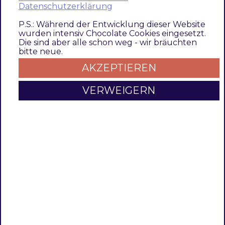
Brand Listen Ansicht
Datenschutzerklärung
P.S.: Während der Entwicklung dieser Website
wurden intensiv Chocolate Cookies eingesetzt.
Die sind aber alle schon weg - wir bräuchten
bitte neue.
AKZEPTIEREN
VERWEIGERN
Brand Konfiguration Ansicht
Option
Value
Beschreibung
Enable
Aktiviert/Deaktiviert die
Yes/No