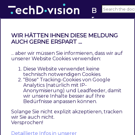
B
r
v3.x
a
n
WIR HÄTTEN IHNEN DIESE MELDUNG
d
Konfiguration Inhalt / Brands
AUCH GERNE ERSPART ...
... aber wir müssen Sie informieren, dass wir auf
Navigieren Sie zu
TechDivision >> Shop &
unserer Website Cookies verwenden:
Catalog >> Brands
Diese Website verwendet keine
technisch notwendigen Cookies.
mit
Add new Brand
kann ein neuer
"Böse" Tracking-Cookies von Google
Datensatz erzeugt werden
Analytics (natürlich mit IP-
Anonymisierung) und Leadfeeder, damit
zum Bearbeiten wählen Sie in einem
wir unsere Inhalte besser auf Ihre
Bedürfnisse anpassen können.
Datensatz
Select >> Edit
Solange Sie nicht explizit akzeptieren, tracken
Brand Listen Ansicht
wir Sie auch nicht.
Versprochen!
Brand Konfiguration Ansicht
Detaillierte Infos in unserer