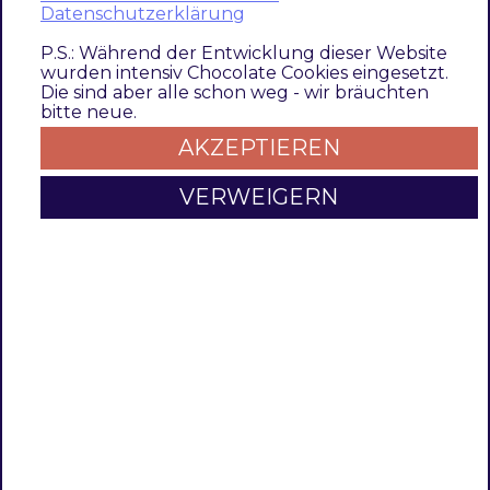
Datenschutzerklärung
P.S.: Während der Entwicklung dieser Website
wurden intensiv Chocolate Cookies eingesetzt.
Modul Installationsbefehle
Die sind aber alle schon weg - wir bräuchten
bitte neue.
Nach Einbindung des
MET-Composer-
AKZEPTIEREN
Repository
folgende Befehle zur Installation
ausführen:
VERWEIGERN
# add to composer require
composer require techdivision/brand ^3.0.0

# run magento setup to activate the module
bin/magento 
set
:up
Aktivieren des Moduls