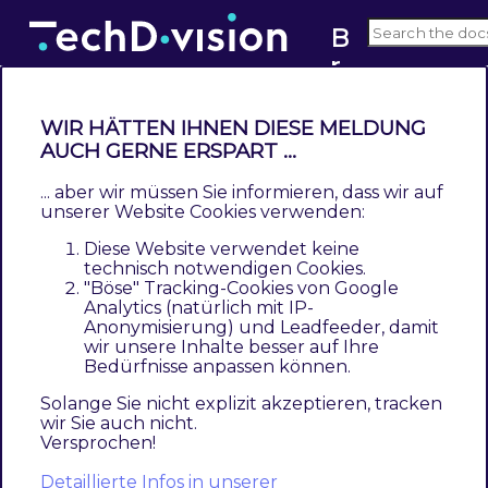
B
r
v3.x
a
n
WIR HÄTTEN IHNEN DIESE MELDUNG
d
AUCH GERNE ERSPART ...
Installation mit Composer
... aber wir müssen Sie informieren, dass wir auf
Contents
unserer Website Cookies verwenden:
Modul Installationsbefehle
Diese Website verwendet keine
Aktivieren des Moduls
technisch notwendigen Cookies.
Deinstallation
"Böse" Tracking-Cookies von Google
Analytics (natürlich mit IP-
Anonymisierung) und Leadfeeder, damit
Um im
TechDivision
Context ein Modul
wir unsere Inhalte besser auf Ihre
mittels Composer zu installieren, bitte per
Bedürfnisse anpassen können.
folgenden Befehl das Repo entsprechend
Solange Sie nicht explizit akzeptieren, tracken
einbinden
wir Sie auch nicht.
Versprochen!
composer config repositories.repo.met.tdintern.de co
Detaillierte Infos in unserer