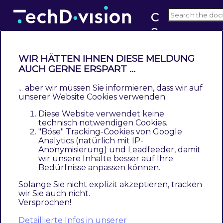
C
o
v1.x
n
fi
WIR HÄTTEN IHNEN DIESE MELDUNG
g
AUCH GERNE ERSPART ...
Installation mit Composer
u
... aber wir müssen Sie informieren, dass wir auf
Contents
r
unserer Website Cookies verwenden:
Modul Installationsbefehle
a
Diese Website verwendet keine
Deinstallation
b
technisch notwendigen Cookies.
"Böse" Tracking-Cookies von Google
l
Um im
TechDivision
Context ein Modul
Analytics (natürlich mit IP-
e
Anonymisierung) und Leadfeeder, damit
mittels Composer zu installieren, bitte per
C
wir unsere Inhalte besser auf Ihre
folgenden Befehl das Repo entsprechend
Bedürfnisse anpassen können.
S
einbinden
P
Solange Sie nicht explizit akzeptieren, tracken
wir Sie auch nicht.
Versprochen!
composer config repositories.repo.met.tdintern.de co
Detaillierte Infos in unserer