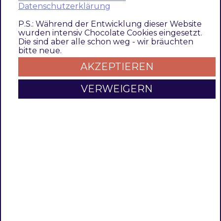
Datenschutzerklärung
Modul Installationsbefehle
P.S.: Während der Entwicklung dieser Website
wurden intensiv Chocolate Cookies eingesetzt.
Die sind aber alle schon weg - wir bräuchten
Nach Einbindung des
MET-Composer-
bitte neue.
Repository
folgende Befehle zur
AKZEPTIEREN
Installation ausführen
VERWEIGERN
# add to composer require
composer require techdivision/configurable-csp ^1.5.0

# run magento setup to activate the module
bin/magento 
set
:up
Deinstallation
Folgende Punkte sind bei einer Deinstallation