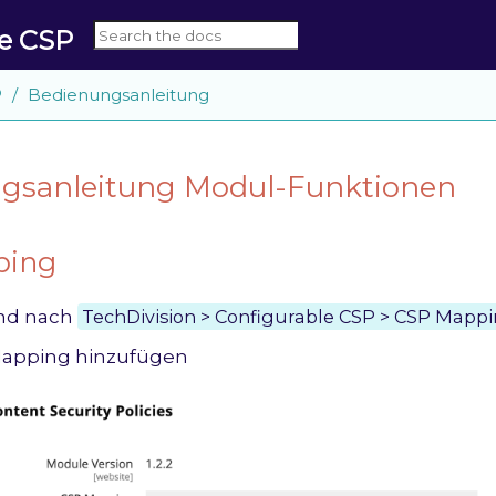
le CSP
P
Bedienungsanleitung
gsanleitung Modul-Funktionen
ping
nd nach
TechDivision > Configurable CSP > CSP Mapp
Mapping hinzufügen