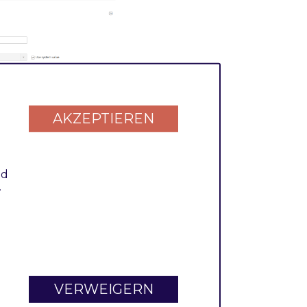
AKZEPTIEREN
nd
.
CI DSS v4.0 nicht
VERWEIGERN