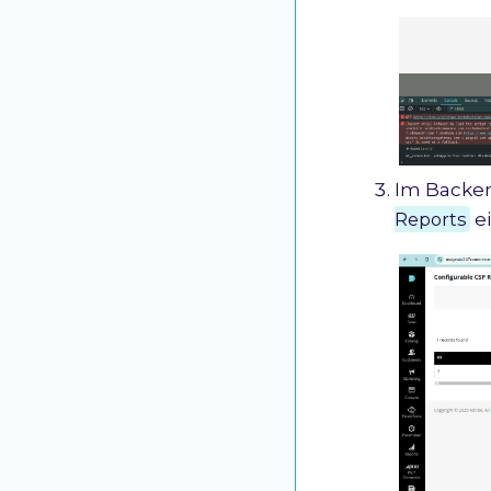
Im Backen
Reports
e