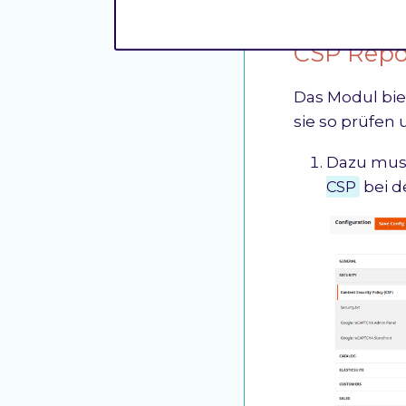
CSP Repo
Das Modul bie
sie so prüfen 
Dazu muss
CSP
bei d