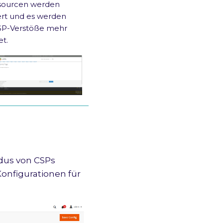
sourcen werden
ert und es werden
SP-Verstöße mehr
t.
dus von CSPs
onfigurationen für