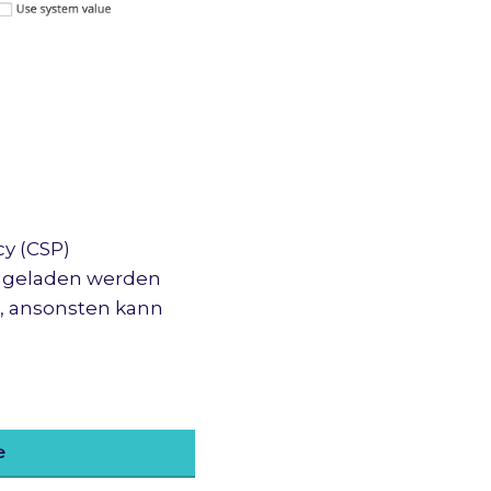
cy (CSP)
L geladen werden
en, ansonsten kann
e