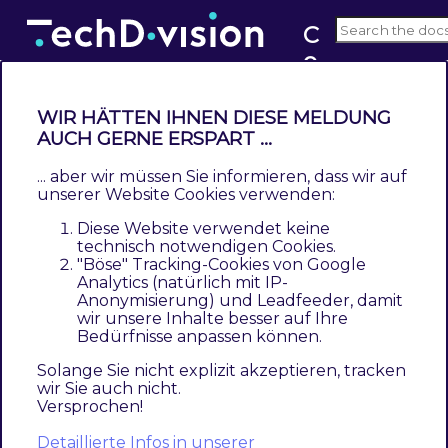
C
o
v6.x
u
n
WIR HÄTTEN IHNEN DIESE MELDUNG
t
AUCH GERNE ERSPART ...
Modul Konfiguration
r
... aber wir müssen Sie informieren, dass wir auf
Contents
y
unserer Website Cookies verwenden:
Allgemeine Modul-Optionen
L
Diese Website verwendet keine
StoreView-Optionen
a
technisch notwendigen Cookies.
Region-Optionen
"Böse" Tracking-Cookies von Google
n
Analytics (natürlich mit IP-
Sprachen/Länder-Optionen
g
Anonymisierung) und Leadfeeder, damit
Link-Url-Optionen
u
wir unsere Inhalte besser auf Ihre
Bedürfnisse anpassen können.
a
Navigieren Sie zu
TechDivision >> SEO & Locale
g
Solange Sie nicht explizit akzeptieren, tracken
>> Country Language Selector
wir Sie auch nicht.
e
Versprochen!
S
Detaillierte Infos in unserer