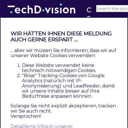
C
o
v6.x
u
n
WIR HÄTTEN IHNEN DIESE MELDUNG
t
AUCH GERNE ERSPART ...
Leistungsbeschreibung
r
... aber wir müssen Sie informieren, dass wir auf
Contents
y
unserer Website Cookies verwenden:
Beschreibung
L
Diese Website verwendet keine
Technische Modul Informationen
a
technisch notwendigen Cookies.
Magento Version Compatibility
"Böse" Tracking-Cookies von Google
n
Analytics (natürlich mit IP-
Spezifische Modul Merkmale
g
Anonymisierung) und Leadfeeder, damit
Feature Übersicht
u
wir unsere Inhalte besser auf Ihre
Bedürfnisse anpassen können.
Was ist im Lizenzpreis enthalten
a
Voraussetzung zur Nutzung
g
Solange Sie nicht explizit akzeptieren, tracken
wir Sie auch nicht.
Glossar
e
Versprochen!
S
Detaillierte Infos in unserer