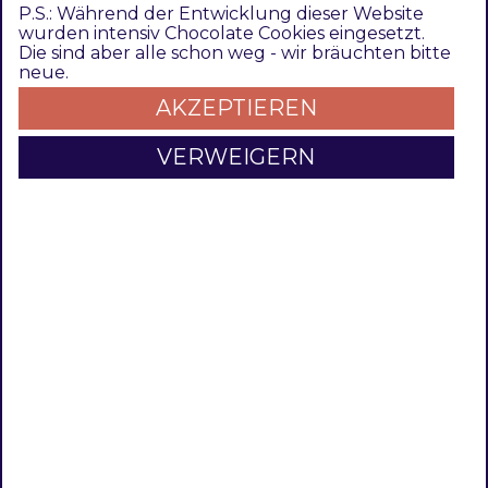
P.S.: Während der Entwicklung dieser Website
Magento 2.3.*
wurden intensiv Chocolate Cookies eingesetzt.
composer require
Die sind aber alle schon weg - wir bräuchten bitte
Opensource (CE) /
techdivision/country-popup
neue.
Commerce (EE)
^1.3.0
AKZEPTIEREN
VERWEIGERN
PHP Version
Compatible zu PHP Version
~7.3.0 || ~7.4.0
Beschreibung
Installation