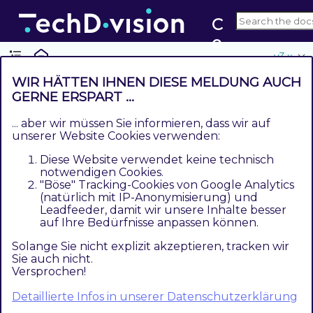
C
o
v3.x
u
n
WIR HÄTTEN IHNEN DIESE MELDUNG AUCH
t
GERNE ERSPART ...
Requirements / Installation
r
... aber wir müssen Sie informieren, dass wir auf
Contents
y
unserer Website Cookies verwenden:
Magento Version Compatibility
P
Diese Website verwendet keine technisch
PHP Version
o
notwendigen Cookies.
"Böse" Tracking-Cookies von Google Analytics
p
(natürlich mit IP-Anonymisierung) und
Magento Version Compatibility
U
Leadfeeder, damit wir unsere Inhalte besser
p
auf Ihre Bedürfnisse anpassen können.
Solange Sie nicht explizit akzeptieren, tracken wir
Magento Version
Latest Version
Sie auch nicht.
Versprochen!
Magento 2.4.*
composer require
Opensource (CE) /
techdivision/country-popup
Detaillierte Infos in unserer Datenschutzerklärung
Commerce (EE)
^3.1.0