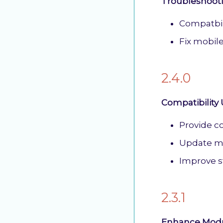
Troubleshoot
Compatbil
Fix mobil
2.4.0
Compatibility
Provide co
Update m
Improve st
2.3.1
Enhance Modu