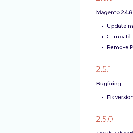
Magento 2.4.8
Update m
Compatibi
Remove P
2.5.1
Bugfixing
Fix versio
2.5.0