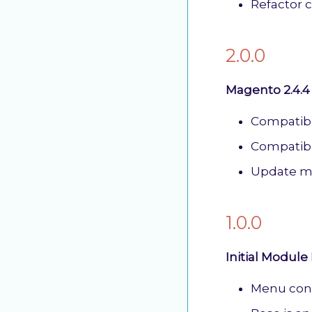
Refactor 
2.0.0
Magento 2.4.4
Compatibi
Compatibil
Update m
1.0.0
Initial Module
Menu conf