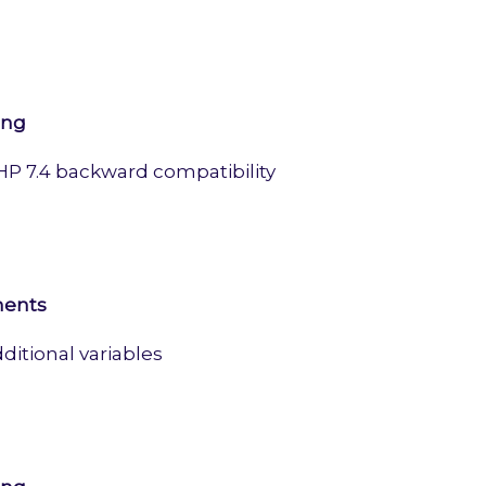
ing
HP 7.4 backward compatibility
ments
ditional variables