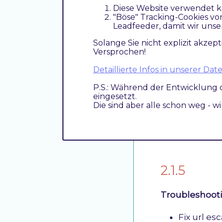
Diese Website verwendet k
Troubleshoot
"Böse" Tracking-Cookies vo
Leadfeeder, damit wir unse
Fix wrong
Solange Sie nicht explizit akzept
Versprochen!
Detaillierte Infos in unserer D
2.2.0
P.S.: Während der Entwicklung 
eingesetzt.
Troubleshoot
Die sind aber alle schon weg - w
Add base 
phones
2.1.5
Troubleshoot
Fix url es