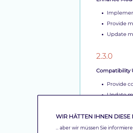
Implement
Provide 
Update m
2.3.0
Compatibility
Provide co
Update m
Integrate
WIR HÄTTEN IHNEN DIESE 
2.2.1
... aber wir müssen Sie informie