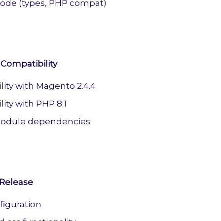
code (types, PHP compat)
 Compatibility
lity with Magento 2.4.4
ity with PHP 8.1
odule dependencies
 Release
iguration