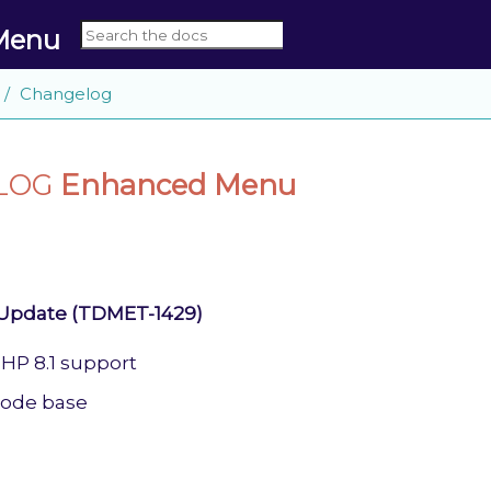
Menu
Changelog
LOG
Enhanced Menu
 Update (TDMET-1429)
P 8.1 support
code base