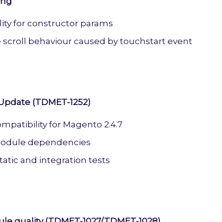
ing
ity for constructor params
e scroll behaviour caused by touchstart event
 Update (TDMET-1252)
mpatibility for Magento 2.4.7
odule dependencies
atic and integration tests
le quality (TDMET-1027/TDMET-1028)