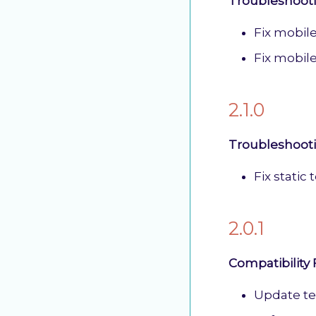
Troubleshoot
Fix mobile
Fix mobile
2.1.0
Troubleshoot
Fix static 
2.0.1
Compatibility 
Update te