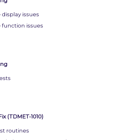
ing
 display issues
 function issues
ing
tests
Fix (TDMET-1010)
st routines