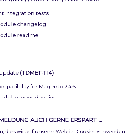
 integration tests
module changelog
odule readme
 Update (TDMET-1114)
mpatibility for Magento 2.4.6
odule dependencies
 phpstan checks
MELDUNG AUCH GERNE ERSPART ...
ren, dass wir auf unserer Website Cookies verwenden: