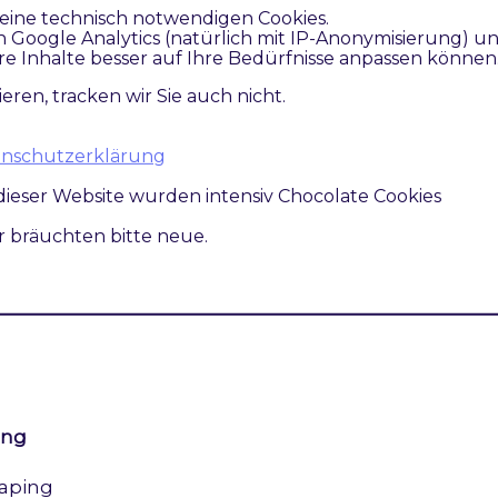
eine technisch notwendigen Cookies.
ing
n Google Analytics (natürlich mit IP-Anonymisierung) u
re Inhalte besser auf Ihre Bedürfnisse anpassen können
 type comparison
ieren, tracken wir Sie auch nicht.
atenschutzerklärung
dieser Website wurden intensiv Chocolate Cookies
ing
ir bräuchten bitte neue.
URL to image URLs to prevent massive 404 errors o
ing
caping