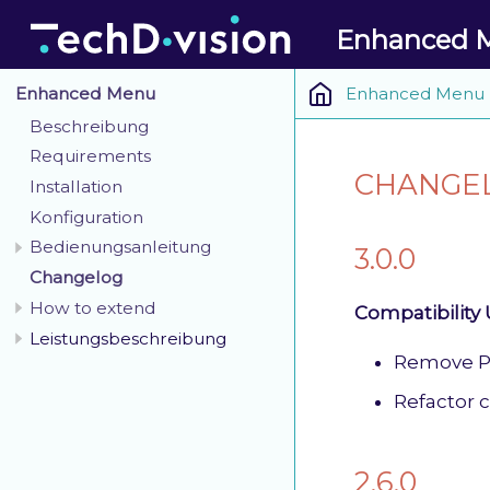
Enhanced 
Enhanced Menu
Enhanced Menu
Beschreibung
Requirements
CHANGE
Installation
Konfiguration
Bedienungsanleitung
3.0.0
Changelog
How to extend
Compatibility
Leistungsbeschreibung
Remove PH
Refactor 
2.6.0