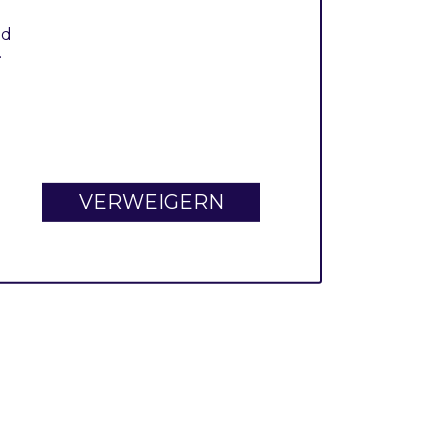
nd
.
VERWEIGERN
n older android