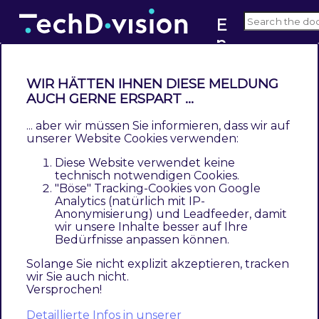
E
n
v3.x
h
a
WIR HÄTTEN IHNEN DIESE MELDUNG
n
AUCH GERNE ERSPART ...
How to extend
c
... aber wir müssen Sie informieren, dass wir auf
Contents
e
unserer Website Cookies verwenden:
Erweiterung JS per mixin Beispiel
d
Diese Website verwendet keine
M
technisch notwendigen Cookies.
Erweiterung JS per mixin
"Böse" Tracking-Cookies von Google
e
Analytics (natürlich mit IP-
n
Beispiel
Anonymisierung) und Leadfeeder, damit
u
wir unsere Inhalte besser auf Ihre
Bedürfnisse anpassen können.
require-config.js
Solange Sie nicht explizit akzeptieren, tracken
let
 config = {

wir Sie auch nicht.
"config"
: {

Versprochen!
"mixins"
: {

Detaillierte Infos in unserer
"TechDivision_EnhancedMenu/js/enhanced-men