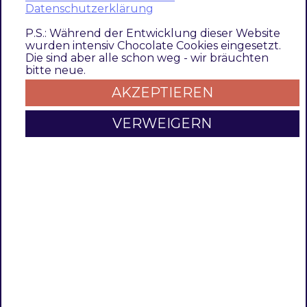
Datenschutzerklärung
"AngelaBruderer_Menu/js/extended-enhanc
            }

P.S.: Während der Entwicklung dieser Website
        }

wurden intensiv Chocolate Cookies eingesetzt.
Die sind aber alle schon weg - wir bräuchten
    }

bitte neue.
};
AKZEPTIEREN
extended-enhanced-menu.js
VERWEIGERN
define([

'jquery'
,

], 
function
 (
$
) 
{

'use strict'
;

return
function
 (
widget
) 
{

        $.widget(
'techdivision.enhancedMenu'
, widget, {

options
: {

                here it is possible to overwrite options 
with
ne
            },

mobileMode
: 
function
 (
) 
{

this
._super();
