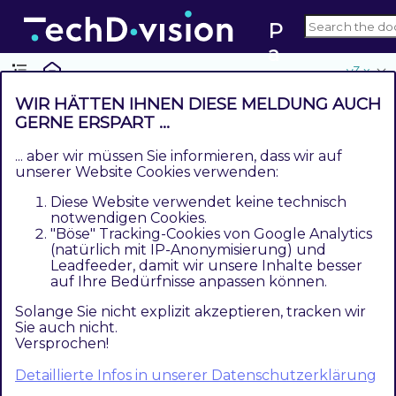
P
a
v3.x
g
e
WIR HÄTTEN IHNEN DIESE MELDUNG AUCH
b
GERNE ERSPART ...
Requirements / Installation
ui
... aber wir müssen Sie informieren, dass wir auf
Contents
ld
unserer Website Cookies verwenden:
Magento Version Compatibility
er
Diese Website verwendet keine technisch
PHP Version
R
notwendigen Cookies.
"Böse" Tracking-Cookies von Google Analytics
e
(natürlich mit IP-Anonymisierung) und
Magento Version Compatibility
s
Leadfeeder, damit wir unsere Inhalte besser
p
auf Ihre Bedürfnisse anpassen können.
o
Solange Sie nicht explizit akzeptieren, tracken wir
Magento Version
Latest Version
n
Sie auch nicht.
Versprochen!
Magento >= 2.4.6
si
composer require
Commerce (EE)
techdivision/pagebuilder-
v
Detaillierte Infos in unserer Datenschutzerklärung
responsive-image ~3.3.0