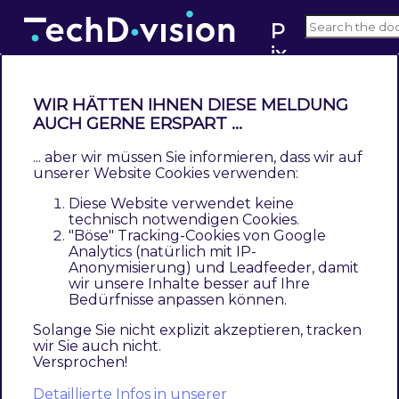
P
ix
v2.x
i*
M
WIR HÄTTEN IHNEN DIESE MELDUNG
a
AUCH GERNE ERSPART ...
Verbindung mit Pixi* Control
g
Center
... aber wir müssen Sie informieren, dass wir auf
e
unserer Website Cookies verwenden:
n
Um die Kommunikation, also Datenimporte
Diese Website verwendet keine
t
technisch notwendigen Cookies.
und -exporte zu ermöglichen, müssen im Pixi
"Böse" Tracking-Cookies von Google
o
Control Center die Daten des Magento-Shops
Analytics (natürlich mit IP-
C
Anonymisierung) und Leadfeeder, damit
hinterlegt werden.
o
wir unsere Inhalte besser auf Ihre
Bedürfnisse anpassen können.
n
Dazu empfehlen wir einen separaten Channel
n
Solange Sie nicht explizit akzeptieren, tracken
zu pflegen und dafür folgende Werte zu
wir Sie auch nicht.
e
Versprochen!
konfigurieren (siehe
Pixi-Einrichtung
):
c
Detaillierte Infos in unserer