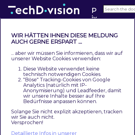
P
ix
v2.x
i*
M
WIR HÄTTEN IHNEN DIESE MELDUNG
a
AUCH GERNE ERSPART ...
Bedienungsanleitung Bestell-
g
Status-Import
... aber wir müssen Sie informieren, dass wir auf
e
unserer Website Cookies verwenden:
n
Contents
Diese Website verwendet keine
t
Bestell-Status-Import
technisch notwendigen Cookies.
"Böse" Tracking-Cookies von Google
o
Anwendungsfall: Bestellstatus-Update
Analytics (natürlich mit IP-
C
Anwendungsfall: Bestellstatus-Update / Auslieferung
Anonymisierung) und Leadfeeder, damit
o
wir unsere Inhalte besser auf Ihre
Funktionsbeschreibung: Teillieferungen
Bedürfnisse anpassen können.
n
Bestell-Status-Import
n
Solange Sie nicht explizit akzeptieren, tracken
wir Sie auch nicht.
e
Versprochen!
Da pixi* das bestandsführende System ist,
c
Detaillierte Infos in unserer
werden Bestellungen in Pixi* verarbeitet. Die