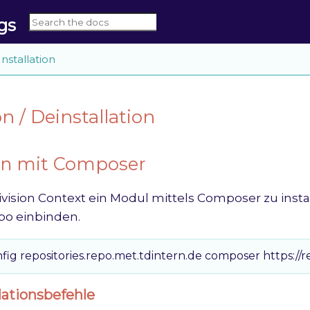
gs
Installation
on / Deinstallation
ion mit Composer
ision Context ein Modul mittels Composer zu install
po einbinden.
ig repositories.repo.met.tdintern.de composer https://r
lationsbefehle