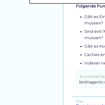
Folgende Punk
Gibt es Ei
müssen?
Sind evtl.
müssen?
Gibt es K
Caches en
Indexer n
# uninstall M
bin/magento m