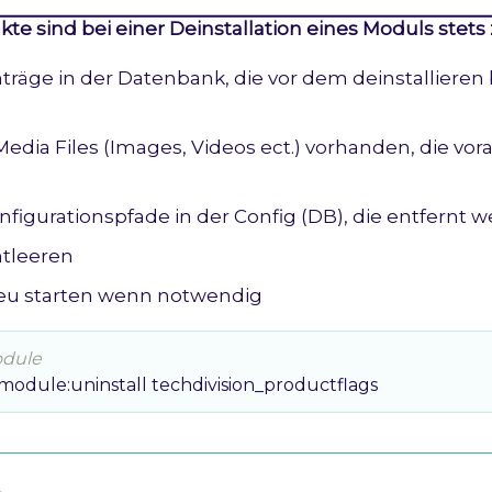
te sind bei einer Deinstallation eines Moduls stets
nträge in der Datenbank, die vor dem deinstallieren
 Media Files (Images, Videos ect.) vorhanden, die vo
onfigurationspfade in der Config (DB), die entfernt
tleeren
eu starten wenn notwendig
odule
odule:uninstall techdivision_productflags