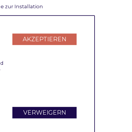
zur Installation
AKZEPTIEREN
nd
.
tiviert, das
ren Konfiguration
VERWEIGERN