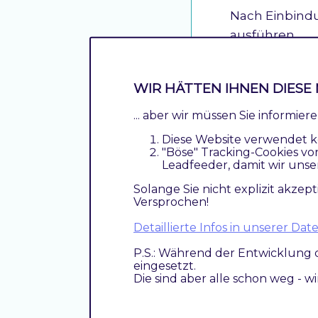
Nach Einbindu
ausführen
composer req
WIR HÄTTEN IHNEN DIESE 
bin/magento 
... aber wir müssen Sie informie
Diese Website verwendet k
Aktiviere
"Böse" Tracking-Cookies vo
Leadfeeder, damit wir unse
Solange Sie nicht explizit akzept
Versprochen!
Das Modul ist
bedeutet, da
Detaillierte Infos in unserer D
bereit steht.
P.S.: Während der Entwicklung 
eingesetzt.
Die sind aber alle schon weg - w
Deinstall