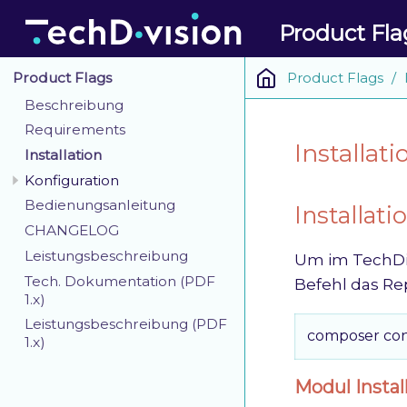
Product Fla
Product Flags
Product Flags
Beschreibung
Requirements
Installati
Installation
Konfiguration
Bedienungsanleitung
Installat
CHANGELOG
Leistungsbeschreibung
Um im TechDiv
Tech. Dokumentation (PDF
Befehl das Re
1.x)
Leistungsbeschreibung (PDF
composer conf
1.x)
Modul Instal