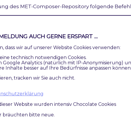
ng des MET-Composer-Repository folgende Befehle 
uire 
"techdivision/productflags ^1.0.0"
MELDUNG AUCH GERNE ERSPART ...
set
:up
ren, dass wir auf unserer Website Cookies verwenden:
eine technisch notwendigen Cookies.
n des Moduls
n Google Analytics (natürlich mit IP-Anonymisierung) u
re Inhalte besser auf Ihre Bedürfnisse anpassen können
ieren, tracken wir Sie auch nicht.
 bei Default nach der Installation im Magento Backend ak
ss das Modul nun im Backend sichtbar ist und zur weite
atenschutzerklärung
dieser Website wurden intensiv Chocolate Cookies
ir bräuchten bitte neue.
ation