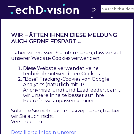
P
r
v1.x
o
d
WIR HÄTTEN IHNEN DIESE MELDUNG
u
AUCH GERNE ERSPART ...
Leistungsbeschreibung
c
... aber wir müssen Sie informieren, dass wir auf
Contents
t
unserer Website Cookies verwenden:
Beschreibung
F
Diese Website verwendet keine
Technische Modul Informationen
l
technisch notwendigen Cookies.
Magento Version Compatibility
"Böse" Tracking-Cookies von Google
a
Analytics (natürlich mit IP-
PHP Version
g
Anonymisierung) und Leadfeeder, damit
Feature Übersicht
s
wir unsere Inhalte besser auf Ihre
Bedürfnisse anpassen können.
Was kann das Modul nicht
Was ist im Lizenzpreis enthalten
Solange Sie nicht explizit akzeptieren, tracken
wir Sie auch nicht.
Versprochen!
Beschreibung
Detaillierte Infos in unserer