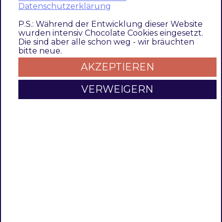
Datenschutzerklärung
Das Modul Product Flags ermöglicht es sowohl
P.S.: Während der Entwicklung dieser Website
auf der Produkt-Detail-Seite, als auch in der
wurden intensiv Chocolate Cookies eingesetzt.
Die sind aber alle schon weg - wir bräuchten
Kategorie Ansicht, store-sepzifisch Bilder oder
bitte neue.
Icons als "Flaggen" an die Produktbilder
AKZEPTIEREN
anzuhängen. Dies kann über Bedingungen für
bestimmte Produktattribute gesteuert
VERWEIGERN
werden.
Mit der Erweiterung ProductFlags von
TechDivision für Magento können Bilder bzw.
Icons für Produkte im Shop regelbasiert und
Storeview bezogen angezeigt werden. Es kann
für jede Flag ein Bild und Text definiert werden,
welche auf der Produkt-Detail-Seite und/oder
auf der Kategorieseite ausgegeben werden.
Die Anzeige wird regelbasiert auf die Attribute