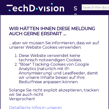
S
e
v4.x
o
WIR HÄTTEN IHNEN DIESE MELDUNG
Kategorie Konfiguration
AUCH GERNE ERSPART ...
... aber wir müssen Sie informieren, dass wir auf
Navigieren Sie zu
Catalog >> Catalog >>
unserer Website Cookies verwenden:
Categories
Diese Website verwendet keine
technisch notwendigen Cookies.
Selektieren der gewünschten Kategorie
"Böse" Tracking-Cookies von Google
Analytics (natürlich mit IP-
Öffnen der Section
[ Search Engine
Anonymisierung) und Leadfeeder, damit
Optimization ]
wir unsere Inhalte besser auf Ihre
Bedürfnisse anpassen können.
Erweitern der Metatags um die
Solange Sie nicht explizit akzeptieren, tracken
gewünschte customized Option
Canonical
wir Sie auch nicht.
URL
Versprochen!
Save
Detaillierte Infos in unserer