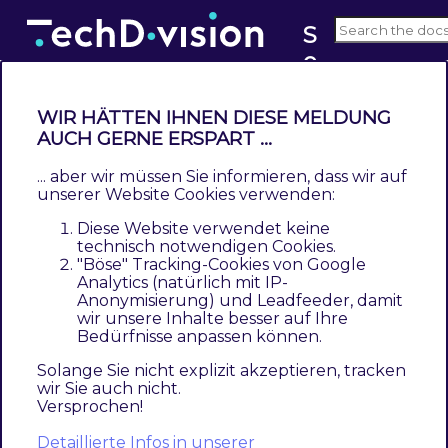
S
e
v6.x
o
WIR HÄTTEN IHNEN DIESE MELDUNG
Kategorie Konfiguration
AUCH GERNE ERSPART ...
... aber wir müssen Sie informieren, dass wir auf
Navigieren Sie zu
Catalog >> Catalog >>
unserer Website Cookies verwenden:
Categories
Diese Website verwendet keine
technisch notwendigen Cookies.
Selektieren der gewünschten Kategorie
"Böse" Tracking-Cookies von Google
Analytics (natürlich mit IP-
Öffnen der Section
[ Search Engine
Anonymisierung) und Leadfeeder, damit
Optimization ]
wir unsere Inhalte besser auf Ihre
Bedürfnisse anpassen können.
Erweitern der Metatags um die
Solange Sie nicht explizit akzeptieren, tracken
gewünschte customized Option
Canonical
wir Sie auch nicht.
URL
Versprochen!
Save
Detaillierte Infos in unserer