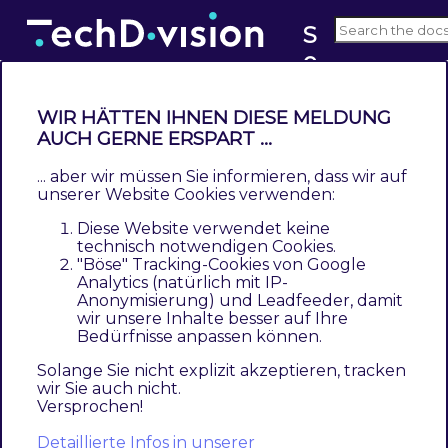
S
e
v6.x
o
WIR HÄTTEN IHNEN DIESE MELDUNG
AUCH GERNE ERSPART ...
Changelog Seo
... aber wir müssen Sie informieren, dass wir auf
Contents
unserer Website Cookies verwenden:
6.1.0
Diese Website verwendet keine
6.0.0
technisch notwendigen Cookies.
5.0.0
"Böse" Tracking-Cookies von Google
Analytics (natürlich mit IP-
4.3.0
Anonymisierung) und Leadfeeder, damit
4.2.0
wir unsere Inhalte besser auf Ihre
Bedürfnisse anpassen können.
4.1.0
4.0.3
Solange Sie nicht explizit akzeptieren, tracken
wir Sie auch nicht.
4.0.2
Versprochen!
4.0.1
4.0.0
Detaillierte Infos in unserer