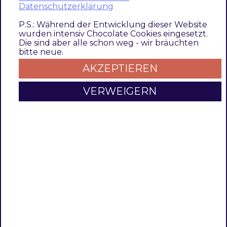
Datenschutzerklärung
3.0.6
3.0.5
P.S.: Während der Entwicklung dieser Website
wurden intensiv Chocolate Cookies eingesetzt.
3.0.4
Die sind aber alle schon weg - wir bräuchten
3.0.3
bitte neue.
3.0.2
AKZEPTIEREN
3.0.1
3.0.0
VERWEIGERN
2.0.0
1.6.4
1.6.3
1.6.2
1.6.1
1.6.0
1.5
1.4
1.0.0