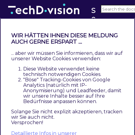
S
e
v6.x
o
WIR HÄTTEN IHNEN DIESE MELDUNG
AUCH GERNE ERSPART ...
Add Store Code to Urls
... aber wir müssen Sie informieren, dass wir auf
Contents
unserer Website Cookies verwenden:
Example
Diese Website verwendet keine
technisch notwendigen Cookies.
Beispiel unterschiedlicher Domain Namen und
"Böse" Tracking-Cookies von Google
wie
Land/Sprache/Region
in einem Shop
Analytics (natürlich mit IP-
Anonymisierung) und Leadfeeder, damit
eindeutig zugeordnet werden können, wie im
wir unsere Inhalte besser auf Ihre
folgenden Beispiel zu sehen ist:
Bedürfnisse anpassen können.
Solange Sie nicht explizit akzeptieren, tracken
wir Sie auch nicht.
eindeutige
mit Subdomains
gleiche Domain (
Versprochen!
Domains
storeview code)
Detaillierte Infos in unserer