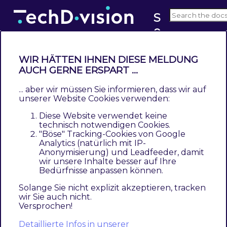
S
e
v2.x
o
WIR HÄTTEN IHNEN DIESE MELDUNG
Add Store Code to Urls
AUCH GERNE ERSPART ...
... aber wir müssen Sie informieren, dass wir auf
Beispiel unterschiedlicher Domain Namen und
unserer Website Cookies verwenden:
wie
Land/Sprache/Region
in einem Shop
Diese Website verwendet keine
eindeutig zugeordnet werden können, wie im
technisch notwendigen Cookies.
"Böse" Tracking-Cookies von Google
folgenden Beispiel zu sehen ist:
Analytics (natürlich mit IP-
Anonymisierung) und Leadfeeder, damit
wir unsere Inhalte besser auf Ihre
Bedürfnisse anpassen können.
eindeutige
mit Subdomains
gleiche Domain (
Domains
storeview code)
Solange Sie nicht explizit akzeptieren, tracken
wir Sie auch nicht.
mydomain-
de.mydomain-
mydomain-
Versprochen!
shop.de
shop.com
shop.com/de
Detaillierte Infos in unserer